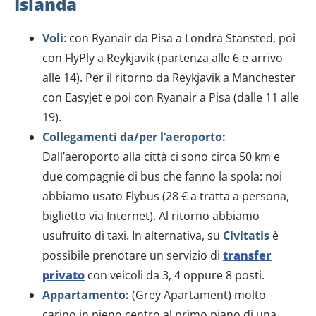
Islanda
Voli
: con Ryanair da Pisa a Londra Stansted, poi
con FlyPly a Reykjavik (partenza alle 6 e arrivo
alle 14). Per il ritorno da Reykjavik a Manchester
con Easyjet e poi con Ryanair a Pisa (dalle 11 alle
19).
Collegamenti da/per l’aeroporto:
Dall’aeroporto alla città ci sono circa 50 km e
due compagnie di bus che fanno la spola: noi
abbiamo usato Flybus (28 € a tratta a persona,
biglietto via Internet). Al ritorno abbiamo
usufruito di taxi. In alternativa, su
Civitatis
è
possibile prenotare un servizio di
transfer
privato
con veicoli da 3, 4 oppure 8 posti.
Appartamento:
(Grey Apartament) molto
carino in pieno centro al primo piano di una