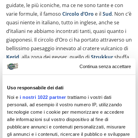
guidate, le più iconiche, ma ce ne sono tante e con
varie formule, il famoso
Circolo d’Oro
e il
Sud
. Non c’è
quasi niente in italiano, tutto in inglese, anche se
d’italiani ne abbiamo incontrati tanti, quasi quanto i
giapponesi. Il circolo d’Oro ci ha portato attraverso un
bellissimo paesaggio innevato al cratere vulcanico di
Kerid
, alla zona dei geyser, quello di
Strukkur
sbuffa
fino a 30 metri d’altezza ogni 8-10 minuti, alla
Continua senza accettare
grandiosa cascata di
Gullfos
con i suoi numerosi salti
e al parco di Thingvellir: la terra di mezzo sede anche
Uso responsabile dei dati
del primo parlamento islandese del 900 d.C.
Noi e
i nostri 1022 partner
trattiamo i vostri dati
Secret Lagoon, Selfoss, Skogafoss
personali, ad esempio il vostro numero IP, utilizzando
tecnologie come i cookie per memorizzare e accedere
alle informazioni sul vostro dispositivo al fine di
pubblicare annunci e contenuti personalizzati, misurare
gli annunci e i contenuti, ricercare il pubblico e sviluppare