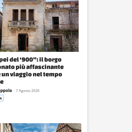
ei del ‘900”: il borgo
nato più affascinante
 è un viaggio nel tempo
e
oppola
- 7 Agosto 2026
A