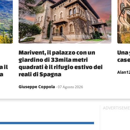
Marivent, il palazzo con un
Una 
giardino di 33mila metri
case
 il
quadrati è il rifugio estivo dei
Alan1
ia
reali di Spagna
Giuseppe Coppola
- 07 Agosto 2026