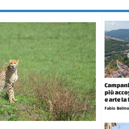
Campania
più acco
e arte l
Fabio Belm