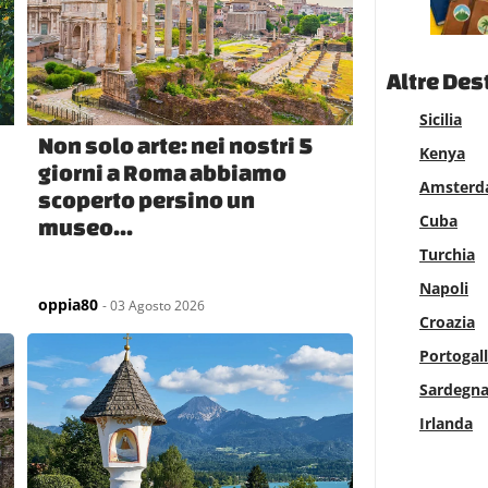
Altre Des
Sicilia
Non solo arte: nei nostri 5
Kenya
giorni a Roma abbiamo
Amster
scoperto persino un
Cuba
museo...
Turchia
Napoli
oppia80
- 03 Agosto 2026
Croazia
Portogal
Sardegn
Irlanda