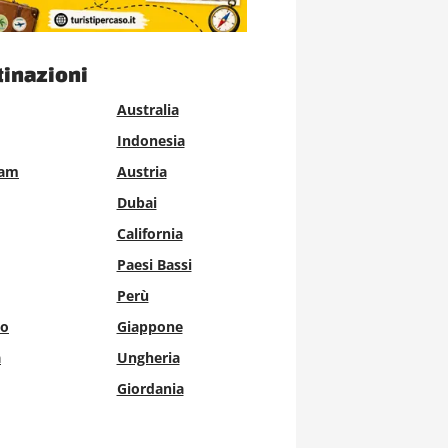
tinazioni
Australia
Indonesia
dam
Austria
Dubai
California
Paesi Bassi
Perù
lo
Giappone
a
Ungheria
Giordania