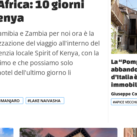
Africa: 10 giorni
Kenya
mibia e Zambia per noi ora è la
zzazione del viaggio all'interno del
enzia locale Spirit of Kenya, con la
La “Pomp
ssimo e che possiamo solo
abbando
hotel dell'ultimo giorno li
d’Italia
immobil
Giuseppe C
LIMANJARO
#LAKE NAIVASHA
#APICE VECCHI