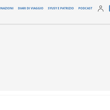
INAZIONI
DIARI DI VIAGGIO
SYUSY E PATRIZIO
PODCAST