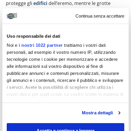
protegge gli
edifici
dell’eremo, mentre le grotte
utilizzati dal San Francesco per ritirarsi in preghiera,
Continua senza accettare
raccontano storie di
eremiti
e di miracoli.
L’
Eremo delle Carceri
sorge nei pressi di un grande
Uso responsabile dei dati
burrone. La tradizione vuole che questo burrone sia il
Noi e
i nostri 1022 partner
trattiamo i vostri dati
letto di un fiume che il
Poverello d’Assisi
fece
personali, ad esempio il vostro numero IP, utilizzando
prosciugare, perché il rumore delle acque disturbava
tecnologie come i cookie per memorizzare e accedere
la sua preghiera.
alle informazioni sul vostro dispositivo al fine di
pubblicare annunci e contenuti personalizzati, misurare
gli annunci e i contenuti, ricercare il pubblico e sviluppare
i servizi. Avete la possibilità di scegliere chi utilizza i
vostri dati e per quali scopi. Le vostre scelte in materia di
privacy sono applicabili solo su questa proprietà digitale
in cui avete effettuato le vostre scelte. È possibile
Mostra dettagli
modificare o revocare il proprio consenso in qualsiasi
momento dalla Dichiarazione sui cookie o facendo clic
sull'icona di attivazione della privacy.
Accetta e continua a leggere