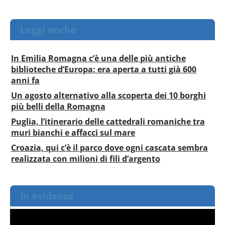
Leggi anche
In Emilia Romagna c’è una delle più antiche
biblioteche d’Europa: era aperta a tutti già 600
anni fa
Un agosto alternativo alla scoperta dei 10 borghi
più belli della Romagna
Puglia, l’itinerario delle cattedrali romaniche tra
muri bianchi e affacci sul mare
Croazia, qui c’è il parco dove ogni cascata sembra
realizzata con milioni di fili d’argento
In evidenza