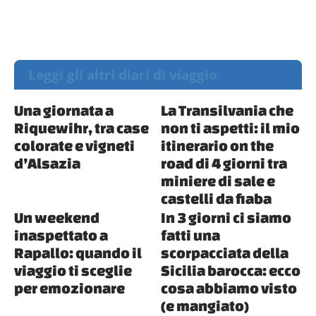
Leggi gli altri diari di viaggio
Una giornata a
La Transilvania che
Riquewihr, tra case
non ti aspetti: il mio
colorate e vigneti
itinerario on the
d’Alsazia
road di 4 giorni tra
miniere di sale e
castelli da fiaba
Un weekend
In 3 giorni ci siamo
inaspettato a
fatti una
Rapallo: quando il
scorpacciata della
viaggio ti sceglie
Sicilia barocca: ecco
per emozionare
cosa abbiamo visto
(e mangiato)