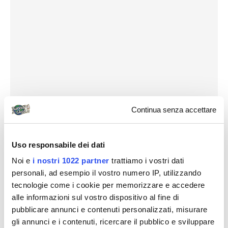
Continua senza accettare
Uso responsabile dei dati
Noi e
i nostri 1022 partner
trattiamo i vostri dati
personali, ad esempio il vostro numero IP, utilizzando
tecnologie come i cookie per memorizzare e accedere
Il percorso si svolge lungo un sentiero ben tracciato,
alle informazioni sul vostro dispositivo al fine di
la prima parte della visita è libera, la seconda parte
pubblicare annunci e contenuti personalizzati, misurare
gli annunci e i contenuti, ricercare il pubblico e sviluppare
prevede un ritrovo con altre persone ed è guidata, si