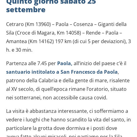
Quinto giorno sabato 25
settembre
Cetraro (Km 13960) – Paola – Cosenza – Giganti della
Sila (Croce di Magara, Km 14058) – Rende – Paola –
Amantea (Km 14162) 197 km (di cui 5 per deviazioni), 3
h. e 30 min.
Partenza alle 7.45 per
Paola
,
all’inizio del paese c’è il
santuario intitolato a San Francesco da Paola
,
patrono della Calabria e della gente di mare, risalente
al XV secolo, di quell’epoca rimane l’oratorio, situato
nei sotterranei, non accessibile causa covid.
La visita è abbastanza interessante, ci soffermiamo a
vedere i luoghi che hanno scandito la vita del santo, in
particolare la grotta dove dormiva e i posti dove
aveva fatto alcuni miracoli, poi partiamo per la Sila.