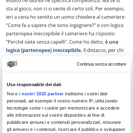
esibito né laurea né specifica competenza. Ma se si
sta al gioco, non ci si sente di certo soli. Per esempio,
ieri a cena ho sentito un uomo chiedere al cameriere:
“Come fa a sapere che sono ingegnere?” e con logica
partenopea ineccepibile il cameriere ha risposto:
“Perché siete senza capelli”. Come ho detto,
è una
logica (partenopea) ineccepibile.
Il distacco, per chi
vuole mantenerlo, è dato da quel “voi” con il quale
Continua senza accettare
certamente vi si rivolgeranno a Napoli, che siate sul
taxi o per strada, che vi stiano chiedendo cosa volete
mangiare o vi stiano inseguendo per avere due
Uso responsabile dei dati
spiccioli per un panino.
Noi e
i nostri 1022 partner
trattiamo i vostri dati
personali, ad esempio il vostro numero IP, utilizzando
Cos’altro può dare fastidio di Napoli? Beh, di certo il
tecnologie come i cookie per memorizzare e accedere
fatto che non sia esattamente il Giappone e che se
alle informazioni sul vostro dispositivo al fine di
lasciate un oggetto incustodito difficilmente lo
pubblicare annunci e contenuti personalizzati, misurare
ritroverete. O che potrete pensare di fare un affare
gli annunci e i contenuti, ricercare il pubblico e sviluppare