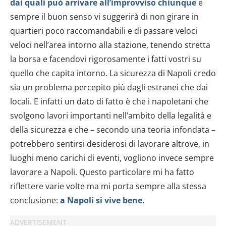
dai quali può arrivare all’improvviso chiunque
e
dalla Dichiarazione sui cookie.
sempre il buon senso vi suggerirà di non girare in
Utilizziamo i cookie per personalizzare contenuti ed
quartieri poco raccomandabili e di passare veloci
annunci, per fornire funzionalità dei social media e per
veloci nell’area intorno alla stazione, tenendo stretta
analizzare il nostro traffico. Condividiamo inoltre
la borsa e facendovi rigorosamente i fatti vostri su
informazioni sul modo in cui utilizzi il nostro sito con i
quello che capita intorno. La sicurezza di Napoli credo
nostri partner che si occupano di analisi dei dati web,
sia un problema percepito più dagli estranei che dai
pubblicità e social media, i quali potrebbero combinarle
con altre informazioni che hai fornito loro o che hanno
locali. E infatti un dato di fatto è che i napoletani che
raccolto dal tuo utilizzo dei loro servizi.
svolgono lavori importanti nell’ambito della legalità e
della sicurezza e che – secondo una teoria infondata –
potrebbero sentirsi desiderosi di lavorare altrove, in
luoghi meno carichi di eventi, vogliono invece sempre
lavorare a Napoli. Questo particolare mi ha fatto
riflettere varie volte ma mi porta sempre alla stessa
conclusione:
a Napoli si vive bene.