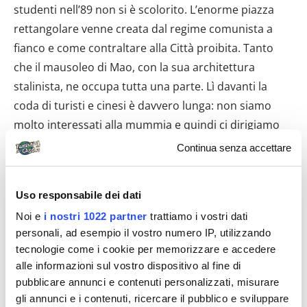
studenti nell’89 non si è scolorito. L’enorme piazza
rettangolare venne creata dal regime comunista a
fianco e come contraltare alla Città proibita. Tanto
che il mausoleo di Mao, con la sua architettura
stalinista, ne occupa tutta una parte. Lì davanti la
coda di turisti e cinesi è davvero lunga: non siamo
molto interessati alla mummia e quindi ci dirigiamo
all’ingresso della Città dalle 9999 stanze (in realtà
Continua senza accettare
qualche centinaio in meno, dicono gli esperti). Si
passa sotto l’enorme foto di Mao, ma l’emozione è
Uso responsabile dei dati
grande nell’attraversare le spesse e rosse mura.
Noi e
i nostri 1022 partner
trattiamo i vostri dati
Entriamo nel regno degli imperatori della Cina, carico
personali, ad esempio il vostro numero IP, utilizzando
di quasi sei secoli di storia. UATTOO’ di felicità…
tecnologie come i cookie per memorizzare e accedere
alle informazioni sul vostro dispositivo al fine di
A pianta quadrata, la Città Proibita è il centro ideale di
pubblicare annunci e contenuti personalizzati, misurare
Pechino: la capitale si sviluppa man mano intorno agli
gli annunci e i contenuti, ricercare il pubblico e sviluppare