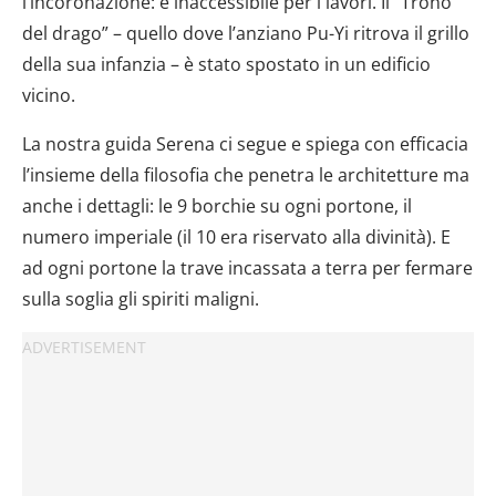
l’incoronazione: è inaccessibile per i lavori. Il “Trono
dalla Dichiarazione sui cookie.
del drago” – quello dove l’anziano Pu-Yi ritrova il grillo
Utilizziamo i cookie per personalizzare contenuti ed
della sua infanzia – è stato spostato in un edificio
annunci, per fornire funzionalità dei social media e per
vicino.
analizzare il nostro traffico. Condividiamo inoltre
informazioni sul modo in cui utilizzi il nostro sito con i
La nostra guida Serena ci segue e spiega con efficacia
nostri partner che si occupano di analisi dei dati web,
l’insieme della filosofia che penetra le architetture ma
pubblicità e social media, i quali potrebbero combinarle
anche i dettagli: le 9 borchie su ogni portone, il
con altre informazioni che hai fornito loro o che hanno
numero imperiale (il 10 era riservato alla divinità). E
raccolto dal tuo utilizzo dei loro servizi.
ad ogni portone la trave incassata a terra per fermare
sulla soglia gli spiriti maligni.