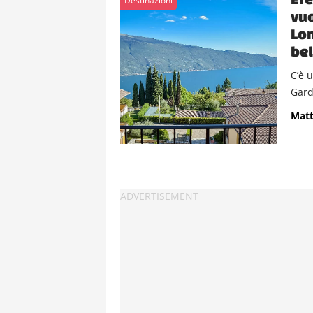
Destinazioni
vuo
Lom
bel
C’è 
Gard
Matt