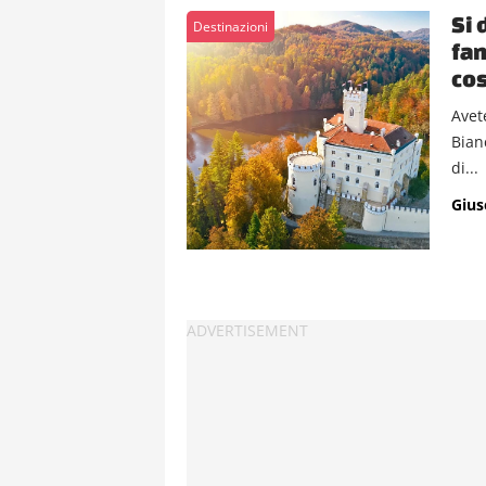
Si 
Destinazioni
fan
cos
Avet
Bian
di...
Gius