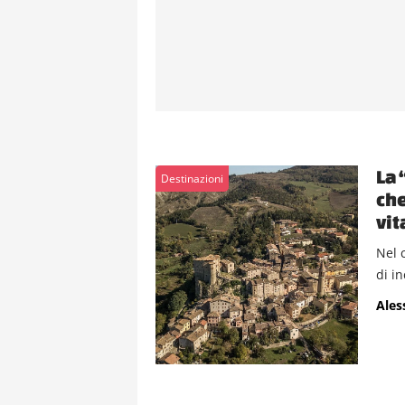
La 
Destinazioni
che
vi
Nel 
di i
Ales