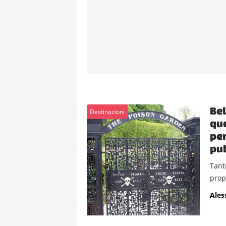
Bel
Destinazioni
que
per
pu
Tant
propr
Ales