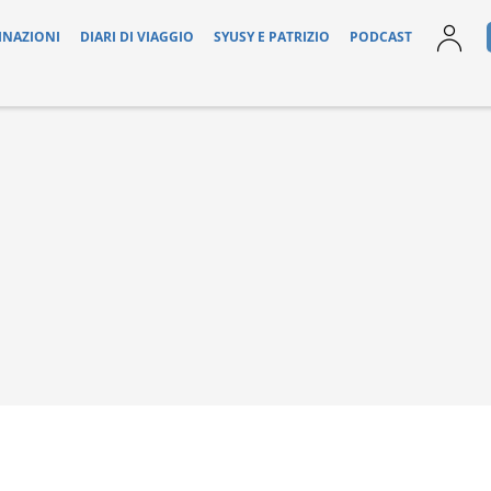
INAZIONI
DIARI DI VIAGGIO
SYUSY E PATRIZIO
PODCAST