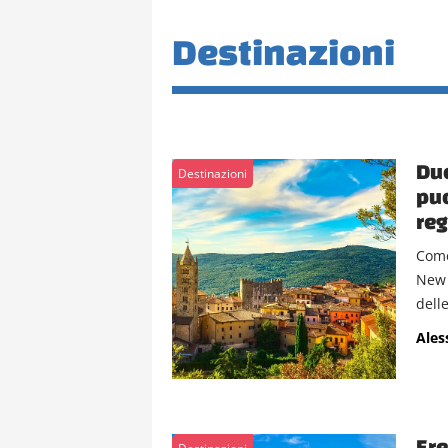
Destinazioni
Due
Destinazioni
puo
re
Come
New 
delle
Ales
Ere