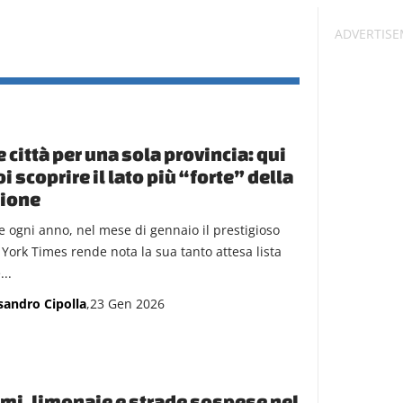
 città per una sola provincia: qui
i scoprire il lato più “forte” della
gione
 ogni anno, nel mese di gennaio il prestigioso
York Times rende nota la sua tanto attesa lista
...
sandro Cipolla
,23 Gen 2026
mi, limonaie e strade sospese nel