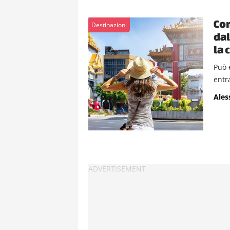
Con
Destinazioni
dal
la 
Può 
entr
Ales