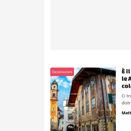
È i
Destinazioni
le 
col
Ci t
distr
Matt