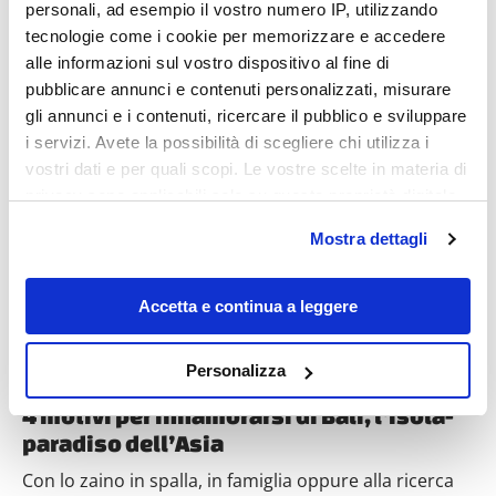
personali, ad esempio il vostro numero IP, utilizzando
tecnologie come i cookie per memorizzare e accedere
alle informazioni sul vostro dispositivo al fine di
pubblicare annunci e contenuti personalizzati, misurare
gli annunci e i contenuti, ricercare il pubblico e sviluppare
i servizi. Avete la possibilità di scegliere chi utilizza i
Destinazioni
vostri dati e per quali scopi. Le vostre scelte in materia di
privacy sono applicabili solo su questa proprietà digitale
in cui avete effettuato le vostre scelte. È possibile
Mostra dettagli
modificare o revocare il proprio consenso in qualsiasi
momento dalla Dichiarazione sui cookie o facendo clic
sull'icona di attivazione della privacy.
Accetta e continua a leggere
Con il tuo consenso, vorremmo anche:
Personalizza
raccogliere informazioni sulla tua posizione
4 motivi per innamorarsi di Bali, l’isola-
geografica, con un'approssimazione di qualche
paradiso dell’Asia
metro,
Identificare il tuo dispositivo, scansionandolo
Con lo zaino in spalla, in famiglia oppure alla ricerca
attivamente alla ricerca di caratteristiche specifiche