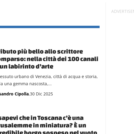
tributo più bello allo scrittore
mparso: nella città dei 100 canali
 un labirinto d’arte
tessuto urbano di Venezia, città di acqua e storia,
ela una gemma nascosta,...
sandro Cipolla
,30 Dic 2025
sapevi che in Toscana c’è una
usalemme in miniatura? È un
redibile borgo sospeso nel vuoto