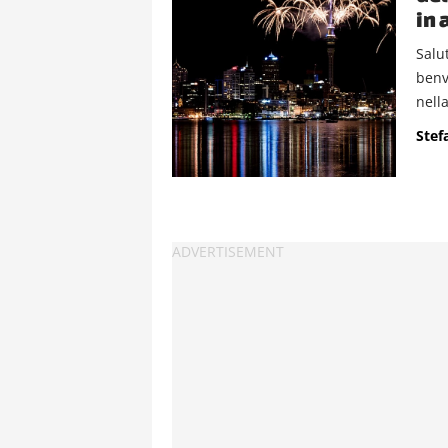
in 
Salu
benv
nella
Stef