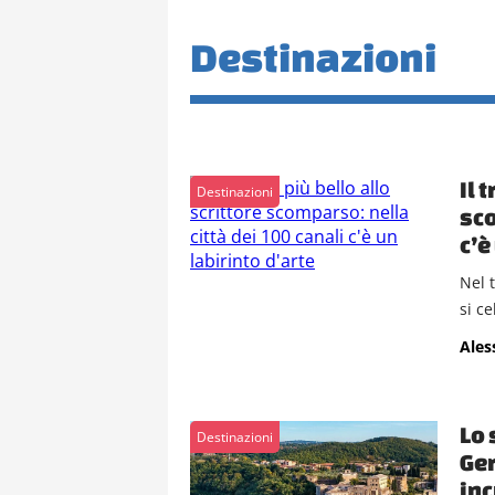
Destinazioni
Il 
Destinazioni
sco
c’è
Nel 
si c
Ales
Lo 
Destinazioni
Ger
inc