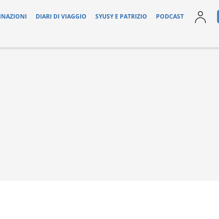
INAZIONI
DIARI DI VIAGGIO
SYUSY E PATRIZIO
PODCAST