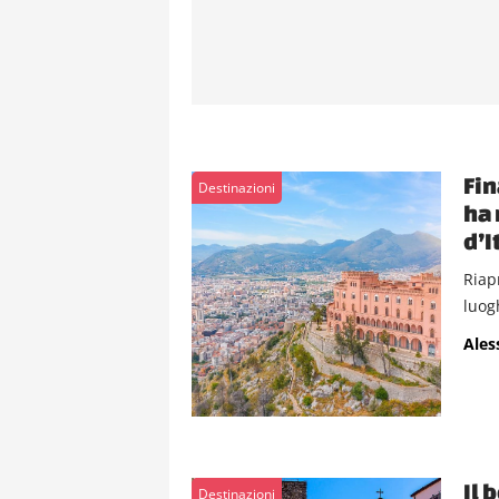
Fin
Destinazioni
ha 
d’I
Riap
luogh
Ales
Il 
Destinazioni