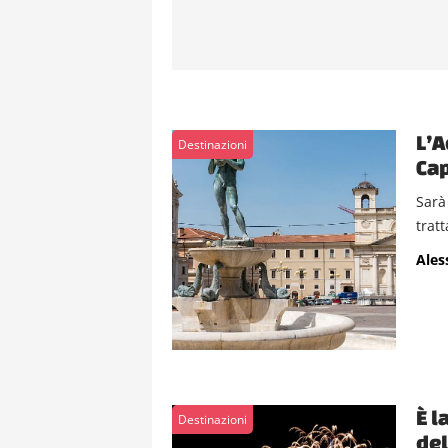
L’A
Destinazioni
Cap
Sarà 
tratt
Ales
È l
Destinazioni
del