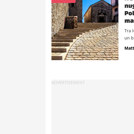
nug
Pol
ma
Tra l
un b
Matt