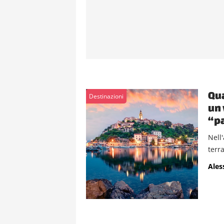
Qua
Destinazioni
un 
“pa
Nell
terr
Ales