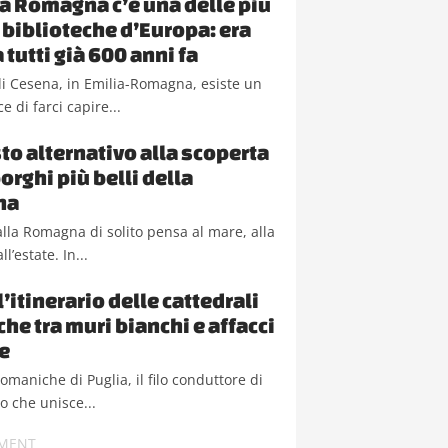
ia Romagna c’è una delle più
 biblioteche d’Europa: era
 tutti già 600 anni fa
i Cesena, in Emilia-Romagna, esiste un
e di farci capire...
to alternativo alla scoperta
orghi più belli della
na
lla Romagna di solito pensa al mare, alla
ll’estate. In...
l’itinerario delle cattedrali
he tra muri bianchi e affacci
e
romaniche di Puglia, il filo conduttore di
io che unisce...