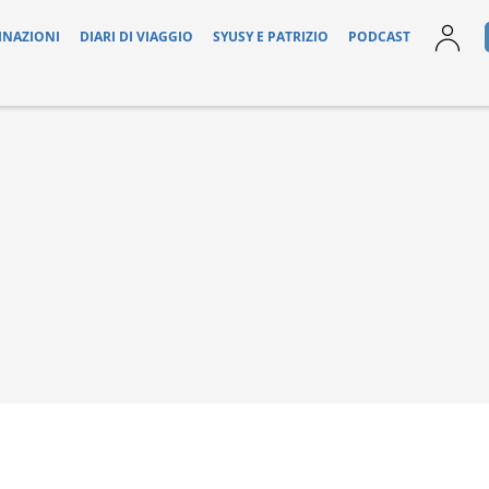
INAZIONI
DIARI DI VIAGGIO
SYUSY E PATRIZIO
PODCAST