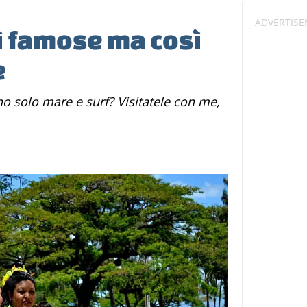
ì famose ma così
e