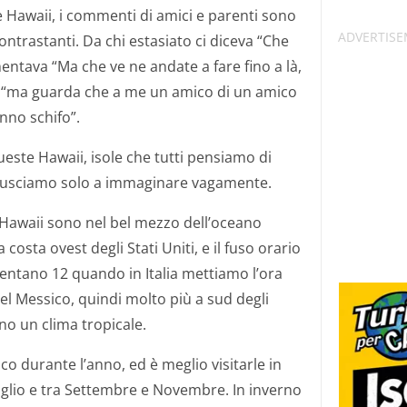
 Hawaii, i commenti di amici e parenti sono
contrastanti. Da chi estasiato ci diceva “Che
entava “Ma che ve ne andate a fare fino a là,
ai “ma guarda che a me un amico di un amico
nno schifo”.
este Hawaii, isole che tutti pensiamo di
riusciamo solo a immaginare vagamente.
e Hawaii sono nel bel mezzo dell’oceano
a costa ovest degli Stati Uniti, e il fuso orario
diventano 12 quando in Italia mettiamo l’ora
 del Messico, quindi molto più a sud degli
nno un clima tropicale.
o durante l’anno, ed è meglio visitarle in
luglio e tra Settembre e Novembre. In inverno