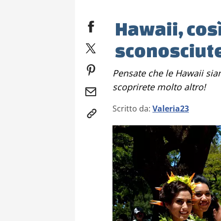
Hawaii, cos
sconosciut
Pensate che le Hawaii siano solo mare e surf? Visitatele con me,
scoprirete molto altro!
Scritto da:
Valeria23