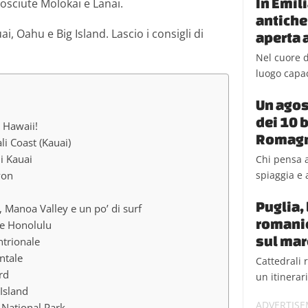
In Emil
osciute Molokai e Lanai.
antiche
i, Oahu e Big Island. Lascio i consigli di
aperta a
Nel cuore d
luogo capac
Un agos
dei 10 b
 Hawaii!
Romag
i Coast (Kauai)
i Kauai
Chi pensa a
spiaggia e a
yon
Puglia, 
anoa Valley e un po’ di surf
romanic
 e Honolulu
sul mar
ntrionale
ntale
Cattedrali 
rd
un itinerar
Island
 National Park