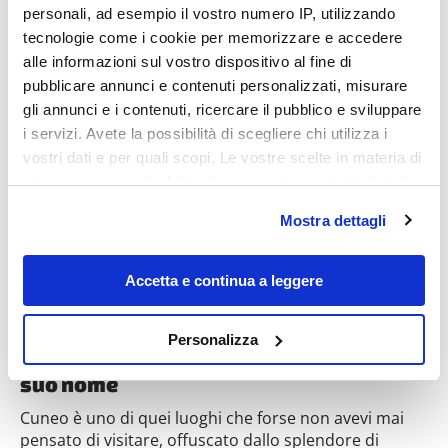
personali, ad esempio il vostro numero IP, utilizzando
tecnologie come i cookie per memorizzare e accedere
alle informazioni sul vostro dispositivo al fine di
pubblicare annunci e contenuti personalizzati, misurare
Destinazioni
gli annunci e i contenuti, ricercare il pubblico e sviluppare
i servizi. Avete la possibilità di scegliere chi utilizza i
vostri dati e per quali scopi. Le vostre scelte in materia di
privacy sono applicabili solo su questa proprietà digitale
in cui avete effettuato le vostre scelte. È possibile
Mostra dettagli
modificare o revocare il proprio consenso in qualsiasi
momento dalla Dichiarazione sui cookie o facendo clic
sull'icona di attivazione della privacy.
Accetta e continua a leggere
Con il tuo consenso, vorremmo anche:
In Piemonte c’è l’unica città triangolare al
Personalizza
raccogliere informazioni sulla tua posizione
mondo, ed è proprio da qui che prende il
geografica, con un'approssimazione di qualche
suo nome
metro,
Cuneo è uno di quei luoghi che forse non avevi mai
Identificare il tuo dispositivo, scansionandolo
pensato di visitare, offuscato dallo splendore di