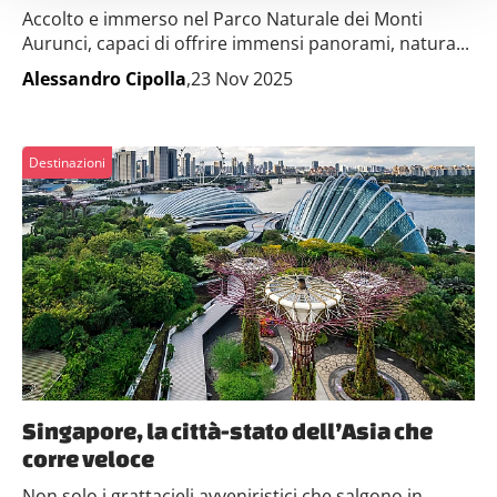
attivamente alla ricerca di caratteristiche specifiche
Accolto e immerso nel Parco Naturale dei Monti
(impronte digitali).
Aurunci, capaci di offrire immensi panorami, natura...
Approfondisci come vengono elaborati i tuoi dati personali
Alessandro Cipolla
,23 Nov 2025
e imposta le tue preferenze nella
sezione dettagli
. Puoi
modificare o ritirare il tuo consenso in qualsiasi momento
dalla Dichiarazione sui cookie.
Destinazioni
Utilizziamo i cookie per personalizzare contenuti ed
annunci, per fornire funzionalità dei social media e per
analizzare il nostro traffico. Condividiamo inoltre
informazioni sul modo in cui utilizzi il nostro sito con i
nostri partner che si occupano di analisi dei dati web,
pubblicità e social media, i quali potrebbero combinarle
con altre informazioni che hai fornito loro o che hanno
raccolto dal tuo utilizzo dei loro servizi.
Singapore, la città-stato dell’Asia che
corre veloce
Non solo i grattacieli avveniristici che salgono in