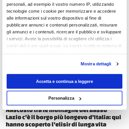
personali, ad esempio il vostro numero IP, utilizzando
tecnologie come i cookie per memorizzare e accedere
alle informazioni sul vostro dispositivo al fine di
pubblicare annunci e contenuti personalizzati, misurare
gli annunci e i contenuti, ricercare il pubblico e sviluppare
i servizi. Avete la possibilità di scegliere chi utilizza i
Destinazioni
vostri dati e per quali scopi. Le vostre scelte in materia di
privacy sono applicabili solo su questa proprietà digitale
in cui avete effettuato le vostre scelte. È possibile
Mostra dettagli
modificare o revocare il proprio consenso in qualsiasi
momento dalla Dichiarazione sui cookie o facendo clic
sull'icona di attivazione della privacy.
Accetta e continua a leggere
Con il tuo consenso, vorremmo anche:
Personalizza
raccogliere informazioni sulla tua posizione
Nascosto tra le montagne del Basso
geografica, con un'approssimazione di qualche
Lazio c’è il borgo più longevo d’Italia: qui
metro,
Identificare il tuo dispositivo, scansionandolo
hanno scoperto l’elisir di lunga vita