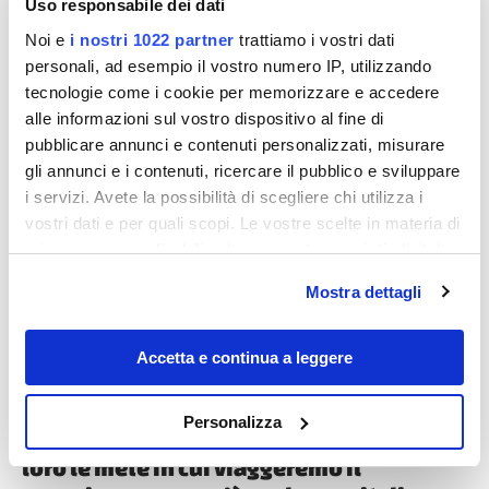
Uso responsabile dei dati
Noi e
i nostri 1022 partner
trattiamo i vostri dati
personali, ad esempio il vostro numero IP, utilizzando
tecnologie come i cookie per memorizzare e accedere
alle informazioni sul vostro dispositivo al fine di
pubblicare annunci e contenuti personalizzati, misurare
gli annunci e i contenuti, ricercare il pubblico e sviluppare
Destinazioni
i servizi. Avete la possibilità di scegliere chi utilizza i
vostri dati e per quali scopi. Le vostre scelte in materia di
privacy sono applicabili solo su questa proprietà digitale
in cui avete effettuato le vostre scelte. È possibile
Mostra dettagli
modificare o revocare il proprio consenso in qualsiasi
momento dalla Dichiarazione sui cookie o facendo clic
sull'icona di attivazione della privacy.
Accetta e continua a leggere
Con il tuo consenso, vorremmo anche:
Personalizza
Best in Travel 2026 Lonely Planet: sono
raccogliere informazioni sulla tua posizione
geografica, con un'approssimazione di qualche
loro le mete in cui viaggeremo il
metro,