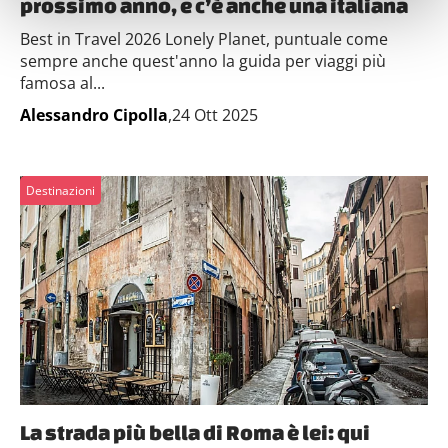
prossimo anno, e c’è anche una italiana
Identificare il tuo dispositivo, scansionandolo
Best in Travel 2026 Lonely Planet, puntuale come
attivamente alla ricerca di caratteristiche specifiche
sempre anche quest'anno la guida per viaggi più
(impronte digitali).
famosa al...
Approfondisci come vengono elaborati i tuoi dati personali
Alessandro Cipolla
,24 Ott 2025
e imposta le tue preferenze nella
sezione dettagli
. Puoi
modificare o ritirare il tuo consenso in qualsiasi momento
dalla Dichiarazione sui cookie.
Destinazioni
Utilizziamo i cookie per personalizzare contenuti ed
annunci, per fornire funzionalità dei social media e per
analizzare il nostro traffico. Condividiamo inoltre
informazioni sul modo in cui utilizzi il nostro sito con i
nostri partner che si occupano di analisi dei dati web,
pubblicità e social media, i quali potrebbero combinarle
con altre informazioni che hai fornito loro o che hanno
raccolto dal tuo utilizzo dei loro servizi.
La strada più bella di Roma è lei: qui