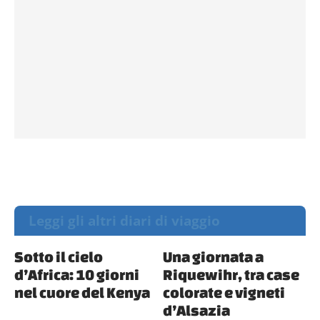
Leggi gli altri diari di viaggio
Sotto il cielo
Una giornata a
d’Africa: 10 giorni
Riquewihr, tra case
nel cuore del Kenya
colorate e vigneti
d’Alsazia