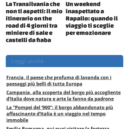
La Transilvania che
Un weekend
non ti aspetti: il mio
inaspettato a
itinerario on the
Rapallo: quando il
road di 4 giorni tra
viaggio ti sceglie
miniere di sale e
per emozionare
castelli da fiaba
Leggi anche
Francia, il paese che profuma di lavanda con i
paesaggi più belli di tutta Europa
Campania, alla scoperta del borgo più accogliente
d’Italia dove natura e arte la fanno da padrone
La “Pompei del ‘900”: il borgo abbandonato più
affascinante d’Italia è un viaggio nel tempo
immobile
Emilia Romagna, qui puoi visitare la fortezza