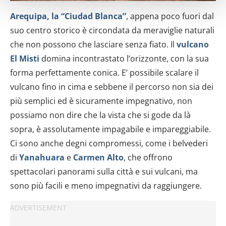
Identificare il tuo dispositivo, scansionandolo
Arequipa, la “Ciudad Blanca”
, appena poco fuori dal
attivamente alla ricerca di caratteristiche specifiche
(impronte digitali).
suo centro storico è circondata da meraviglie naturali
Approfondisci come vengono elaborati i tuoi dati personali
che non possono che lasciare senza fiato. Il
vulcano
e imposta le tue preferenze nella
sezione dettagli
. Puoi
El Misti
domina incontrastato l’orizzonte, con la sua
modificare o ritirare il tuo consenso in qualsiasi momento
forma perfettamente conica. E’ possibile scalare il
dalla Dichiarazione sui cookie.
vulcano fino in cima e sebbene il percorso non sia dei
più semplici ed è sicuramente impegnativo, non
Utilizziamo i cookie per personalizzare contenuti ed
possiamo non dire che la vista che si gode da là
annunci, per fornire funzionalità dei social media e per
analizzare il nostro traffico. Condividiamo inoltre
sopra, è assolutamente impagabile e impareggiabile.
informazioni sul modo in cui utilizzi il nostro sito con i
Ci sono anche degni compromessi, come i belvederi
nostri partner che si occupano di analisi dei dati web,
di
Yanahuara
e
Carmen Alto
, che offrono
pubblicità e social media, i quali potrebbero combinarle
spettacolari panorami sulla città e sui vulcani, ma
con altre informazioni che hai fornito loro o che hanno
sono più facili e meno impegnativi da raggiungere.
raccolto dal tuo utilizzo dei loro servizi.