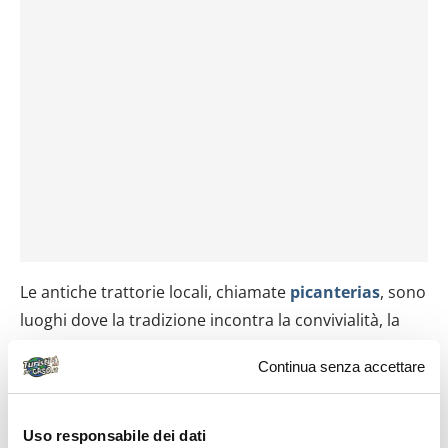
Le antiche trattorie locali, chiamate
picanterias
, sono
luoghi dove la tradizione incontra la convivialità, la
gioia di condividere e stare insieme, tra piatti come il
Continua senza accettare
solterito de queso
, un’insalata di fagioli e formaggio,
e il
queso helado
, un dolce irresistibile a base di latte,
cannella e cocco. Immancabile a legare il tutto, un bel
Uso responsabile dei dati