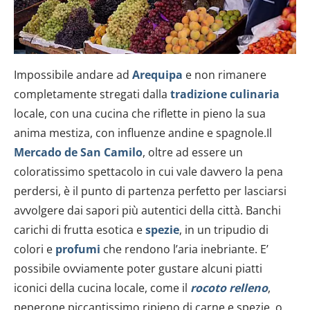
Impossibile andare ad
Arequipa
e non rimanere
completamente stregati dalla
tradizione culinaria
locale, con una cucina che riflette in pieno la sua
anima mestiza, con influenze andine e spagnole.Il
Mercado de San Camilo
, oltre ad essere un
coloratissimo spettacolo in cui vale davvero la pena
perdersi, è il punto di partenza perfetto per lasciarsi
avvolgere dai sapori più autentici della città. Banchi
carichi di frutta esotica e
spezie
, in un tripudio di
colori e
profumi
che rendono l’aria inebriante. E’
possibile ovviamente poter gustare alcuni piatti
iconici della cucina locale, come il
rocoto relleno
,
peperone piccantissimo ripieno di carne e spezie, o