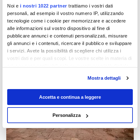
bicchiere di
chicha de jora
, una bevanda a base di
Noi e
i nostri 1022 partner
trattiamo i vostri dati
mais fermentato che affonda le sue radici nella notte
personali, ad esempio il vostro numero IP, utilizzando
dei tempi, fino alle tradizioni incaiche.
tecnologie come i cookie per memorizzare e accedere
alle informazioni sul vostro dispositivo al fine di
Vulcani e il Canyon del Colca:
pubblicare annunci e contenuti personalizzati, misurare
Arequipa oltre il centro storico
gli annunci e i contenuti, ricercare il pubblico e sviluppare
i servizi. Avete la possibilità di scegliere chi utilizza i
vostri dati e per quali scopi. Le vostre scelte in materia di
privacy sono applicabili solo su questa proprietà digitale
in cui avete effettuato le vostre scelte. È possibile
Mostra dettagli
modificare o revocare il proprio consenso in qualsiasi
momento dalla Dichiarazione sui cookie o facendo clic
sull'icona di attivazione della privacy.
Accetta e continua a leggere
Con il tuo consenso, vorremmo anche:
Personalizza
raccogliere informazioni sulla tua posizione
geografica, con un'approssimazione di qualche
metro,