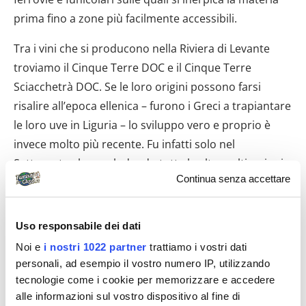
prima fino a zone più facilmente accessibili.
Tra i vini che si producono nella Riviera di Levante
troviamo il Cinque Terre DOC e il Cinque Terre
Sciacchetrà DOC. Se le loro origini possono farsi
risalire all’epoca ellenica – furono i Greci a trapiantare
le loro uve in Liguria – lo sviluppo vero e proprio è
invece molto più recente. Fu infatti solo nel
Settecento che, escludendo tutte le altre coltivazioni
Continua senza accettare
(particolarmente quelle dell’olio) si fece maggior
spazio alle viti. Dopo la quasi totale scomparsa delle
viti a causa dell’attecchimento della filossera negli
Uso responsabile dei dati
anni Venti, la maggiore consapevolezza botanico-
Noi e
i nostri 1022 partner
trattiamo i vostri dati
industriale portò a un rinnovato interesse per questa
personali, ad esempio il vostro numero IP, utilizzando
produzione, tutelata dal 1999 con l’istituzione del
tecnologie come i cookie per memorizzare e accedere
Parco nazionale delle Cinque Terre.
alle informazioni sul vostro dispositivo al fine di