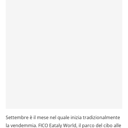
e imposta le tue preferenze nella
sezione dettagli
. Puoi
modificare o ritirare il tuo consenso in qualsiasi momento
dalla Dichiarazione sui cookie.
Utilizziamo i cookie per personalizzare contenuti ed
annunci, per fornire funzionalità dei social media e per
analizzare il nostro traffico. Condividiamo inoltre
informazioni sul modo in cui utilizzi il nostro sito con i
nostri partner che si occupano di analisi dei dati web,
pubblicità e social media, i quali potrebbero combinarle
con altre informazioni che hai fornito loro o che hanno
raccolto dal tuo utilizzo dei loro servizi.
Settembre è il mese nel quale inizia tradizionalmente
la vendemmia. FICO Eataly World, il parco del cibo alle