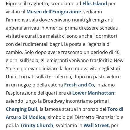
Ripreso il traghetto, scendiamo ad
Ellis Island
per
visitare il
Museo dell’Emigrazione
: vediamo
l’immensa sala dove venivano riuniti gli emigranti
appena arrivati in America prima di essere schedati,
visitati e curati, se malati; ci sono anche i dormitori
con dei rudimentali bagni, la posta e l’agenzia di
cambio. Solo dopo avere trascorso un periodo di 40
giorni sull’isola, gli emigranti venivano trasferiti a New
York e potevano iniziare la loro nuova vita negli Stati
Uniti. Tornati sulla terraferma, dopo un pasto veloce
in un negozio della catena
Fresh and Co
, iniziamo
l’esplorazione del quartiere di
Lower Manhattan:
salendo lungo la Broadway incontriamo prima il
Charging Bull,
la famosa statua in bronzo del
Toro di
Arturo Di Modica,
simbolo del Distretto Finanziario e
poi, la
Trinity Church
; svoltiamo in
Wall Street
, per