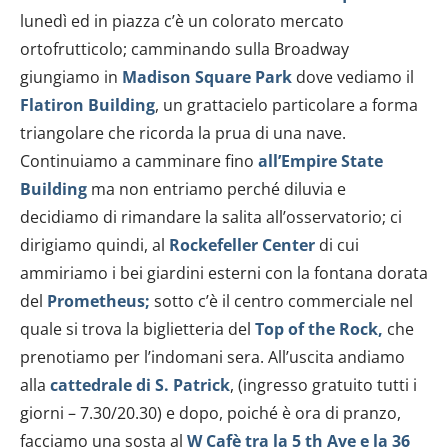
dalla Dichiarazione sui cookie.
lunedì ed in piazza c’è un colorato mercato
ortofrutticolo; camminando sulla Broadway
Utilizziamo i cookie per personalizzare contenuti ed
giungiamo in
Madison Square Park
dove vediamo il
annunci, per fornire funzionalità dei social media e per
analizzare il nostro traffico. Condividiamo inoltre
Flatiron
Building
, un grattacielo particolare a forma
informazioni sul modo in cui utilizzi il nostro sito con i
triangolare che ricorda la prua di una nave.
nostri partner che si occupano di analisi dei dati web,
Continuiamo a camminare fino
all’Empire State
pubblicità e social media, i quali potrebbero combinarle
Building
ma non entriamo perché diluvia e
con altre informazioni che hai fornito loro o che hanno
decidiamo di rimandare la salita all’osservatorio; ci
raccolto dal tuo utilizzo dei loro servizi.
dirigiamo quindi, al
Rockefeller Center
di cui
ammiriamo
i bei giardini esterni con la fontana dorata
del
Prometheus;
sotto c’è il centro commerciale nel
quale si trova la biglietteria del
Top of the Rock,
che
prenotiamo per l’indomani sera. All’uscita andiamo
alla
cattedrale di S. Patrick
, (ingresso gratuito tutti i
giorni – 7.30/20.30) e dopo, poiché è ora di pranzo,
facciamo una sosta al
W Cafè tra la 5 th Ave e la 36