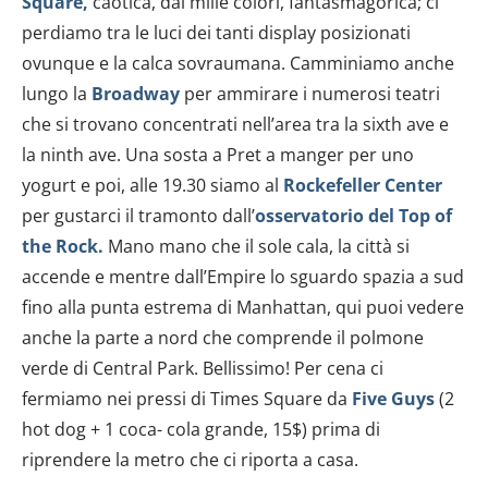
Square,
caotica, dai mille colori, fantasmagorica; ci
perdiamo tra le luci dei tanti display posizionati
ovunque e la calca sovraumana. Camminiamo anche
lungo la
Broadway
per ammirare i numerosi teatri
che si trovano concentrati nell’area tra la sixth ave e
la ninth ave. Una sosta a Pret a manger per uno
yogurt e poi, alle 19.30 siamo al
Rockefeller Center
per gustarci il tramonto dall’
osservatorio del Top of
the Rock.
Mano mano che il sole cala, la città si
accende e mentre dall’Empire lo sguardo spazia a sud
fino alla punta estrema di Manhattan, qui puoi vedere
anche la parte a nord che comprende il polmone
verde di Central Park.
Bellissimo! Per cena ci
fermiamo nei pressi di Times Square da
Five Guys
(2
hot dog + 1 coca- cola grande, 15$) prima di
riprendere la metro che ci riporta a casa.