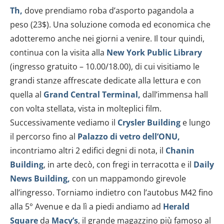
Th,
dove prendiamo roba d’asporto pagandola a
peso (23$). Una soluzione comoda ed economica che
adotteremo anche nei giorni a venire. Il tour quindi,
continua con la visita alla
New York Public Library
(ingresso gratuito – 10.00/18.00), di cui visitiamo le
grandi stanze affrescate dedicate alla lettura e con
quella al
Grand Central Terminal,
dall’immensa hall
con volta stellata, vista in molteplici film.
Successivamente vediamo il
Crysler Building
e lungo
il percorso
fino al
Palazzo di vetro dell’ONU,
incontriamo altri 2 edifici degni di nota, il
Chanin
Building
, in arte decò, con fregi in terracotta e il
Daily
News Building,
con un mappamondo girevole
all’ingresso. Torniamo indietro con l’autobus M42 fino
alla 5° Avenue e da lì a piedi andiamo ad
Herald
Square
da
Macy’s
, il grande magazzino più famoso al