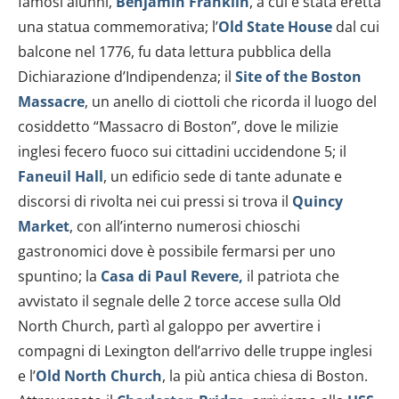
famosi alunni,
Benjamin Franklin
, a cui è stata eretta
una statua commemorativa; l’
Old State House
dal cui
balcone nel 1776, fu data lettura pubblica della
Dichiarazione d’Indipendenza; il
Site of the Boston
Massacre
, un anello di ciottoli che ricorda il luogo del
cosiddetto “Massacro di Boston”, dove le milizie
inglesi fecero fuoco sui cittadini uccidendone 5; il
Faneuil Hall
, un edificio sede di tante adunate e
discorsi di rivolta nei cui pressi si trova il
Quincy
Market
, con all’interno numerosi chioschi
gastronomici dove è possibile fermarsi per uno
spuntino; la
Casa di Paul Revere,
il patriota che
avvistato il segnale delle 2 torce accese sulla Old
North Church, partì al galoppo per avvertire i
compagni di Lexington dell’arrivo delle truppe inglesi
e l’
Old North Church
, la più antica chiesa di Boston.