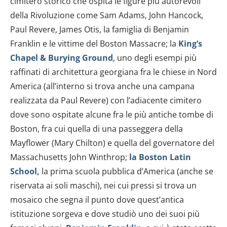
cimitero storico che ospita le figure più autorevoli
della Rivoluzione come Sam Adams, John Hancock,
Paul Revere, James Otis, la famiglia di Benjamin
Franklin e le vittime del Boston Massacre; la
King’s
Chapel &
Burying Ground
, uno degli esempi più
raffinati di architettura georgiana fra le chiese in Nord
America (all’interno si trova anche una campana
realizzata da Paul Revere) con l’adiacente cimitero
dove sono ospitate alcune fra le più antiche tombe di
Boston, fra cui quella di una passeggera della
Mayflower (Mary Chilton) e quella del governatore del
Massachusetts John Winthrop;
la Boston Latin
School,
la prima scuola pubblica d’America (anche se
riservata ai soli maschi), nei cui pressi si trova un
mosaico che segna il punto dove quest’antica
istituzione sorgeva e dove studiò uno dei suoi più