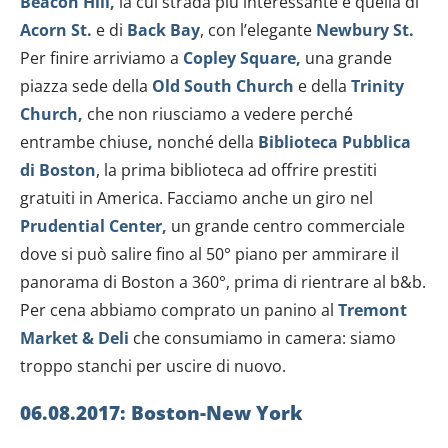
Beacon Hill,
la cui strada più interessante è quella di
Acorn St.
e di
Back Bay
, con l’elegante
Newbury St.
Per finire arriviamo a
Copley Square,
una grande
piazza
sede della
Old South Church
e della
Trinity
Church,
che non riusciamo a vedere perché
entrambe chiuse
,
nonché della
Biblioteca Pubblica
di Boston
, la prima biblioteca ad offrire prestiti
gratuiti in America. Facciamo anche un giro nel
Prudential Center,
un grande centro commerciale
dove si può salire fino al 50° piano per ammirare il
panorama di Boston a 360°, prima di rientrare al b&b.
Per cena abbiamo comprato un panino al
Tremont
Market & Deli
che consumiamo in camera: siamo
troppo stanchi per uscire di nuovo.
06.08.2017: Boston-New York