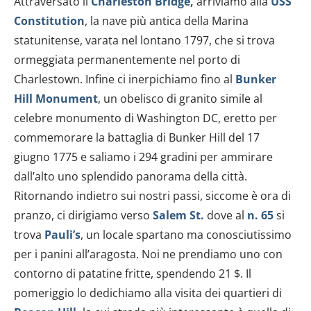
Attraversato il
Charleston Bridge,
arriviamo alla
USS
Constitution
, la nave più antica della Marina
statunitense, varata nel lontano 1797, che si trova
ormeggiata permanentemente nel porto di
Charlestown. Infine ci inerpichiamo fino al
Bunker
Hill Monument
, un obelisco di granito simile al
celebre monumento di Washington DC, eretto per
commemorare la battaglia di Bunker Hill del 17
giugno 1775 e saliamo i 294 gradini per ammirare
dall’alto uno splendido panorama della città.
Ritornando indietro sui nostri passi, siccome è ora di
pranzo, ci dirigiamo verso
Salem St.
dove al
n. 65
si
trova
Pauli’s
, un locale spartano ma conosciutissimo
per i panini all’aragosta. Noi ne prendiamo uno con
contorno di patatine fritte, spendendo 21 $. Il
pomeriggio lo dedichiamo alla visita dei quartieri di