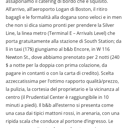
assaporiamo il catering di bordo che è squisito.
All’arrivo, all’aeroporto Logan di Boston, il ritiro
bagagli e le formalità alla dogana sono veloci e in men
che non si dica siamo pronti per prendere la Silver
Line, la linea metro (Terminal E – Arrivals Level) che
porta gratuitamente alla stazione di South Station; da
lì in taxi (17$) giungiamo al b&b Encore, in W 116
Newton St., dove abbiamo prenotato per 2 notti (240
$ a notte per la doppia con prima colazione, da
pagare in contanti o con la carta di credito). Scelta
azzeccatissima per l’ottimo rapporto qualità/prezzo,
la pulizia, la cortesia del proprietario e la vicinanza al
centro (il Prudential Center è raggiungibile in 10
minuti a piedi). Il b&b all’esterno si presenta come
una casa dai tipici mattoni rossi, in arenaria, con una
ripida scala che conduce al portone d’ingresso. Le