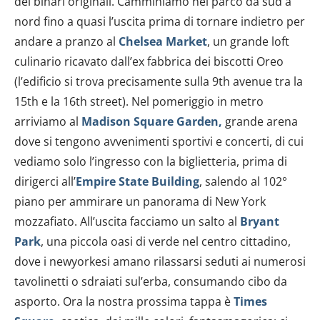
dei binari originali. Camminiamo nel parco da sud a
nord fino a quasi l’uscita prima di tornare indietro per
andare a pranzo al
Chelsea Market
, un grande loft
culinario ricavato dall’ex fabbrica dei biscotti Oreo
(l’edificio si trova precisamente sulla 9th avenue tra la
15th e la 16th street). Nel pomeriggio in metro
arriviamo al
Madison Square Garden,
grande arena
dove si tengono avvenimenti sportivi e concerti, di cui
vediamo solo l’ingresso con la biglietteria, prima di
dirigerci all’
Empire
State Building
, salendo al 102°
piano per ammirare un panorama di New York
mozzafiato. All’uscita facciamo un salto al
Bryant
Park
, una piccola oasi di verde nel centro cittadino,
dove i newyorkesi amano rilassarsi seduti ai numerosi
tavolinetti o sdraiati sul’erba, consumando cibo da
asporto. Ora la nostra prossima tappa è
Times