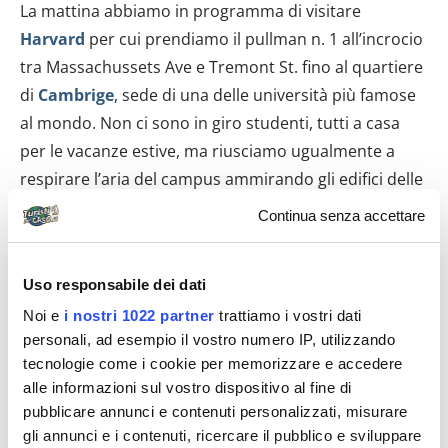
La mattina abbiamo in programma di visitare
Harvard
per cui prendiamo il pullman n. 1 all’incrocio
tra Massachussets Ave e Tremont St. fino al quartiere
di
Cambrige
, sede di una delle università più famose
al mondo. Non ci sono in giro studenti, tutti a casa
per le vacanze estive, ma riusciamo ugualmente a
respirare l’aria del campus ammirando gli edifici delle
varie facoltà con i curatissimi prati e facendoci la foto
Continua senza accettare
dinanzi alla statua del fondatore. Dal finestrino
dell’autobus che ci sta riportando indietro, vediamo
Uso responsabile dei dati
l’edificio sede del
MIT (l’Istituto di Tecnologia del
Noi e
i nostri 1022 partner
trattiamo i vostri dati
Massachusetts)
, ma non possiamo fermarci perché
personali, ad esempio il vostro numero IP, utilizzando
siamo in ritardo: abbiamo infatti, solo il tempo di
tecnologie come i cookie per memorizzare e accedere
riprendere i bagagli nel b&b ed in taxi raggiungiamo
alle informazioni sul vostro dispositivo al fine di
la South Station dove ci aspetta il pullman per New
pubblicare annunci e contenuti personalizzati, misurare
York. Arriviamo alla stazione di Port Authority, dopo
gli annunci e i contenuti, ricercare il pubblico e sviluppare