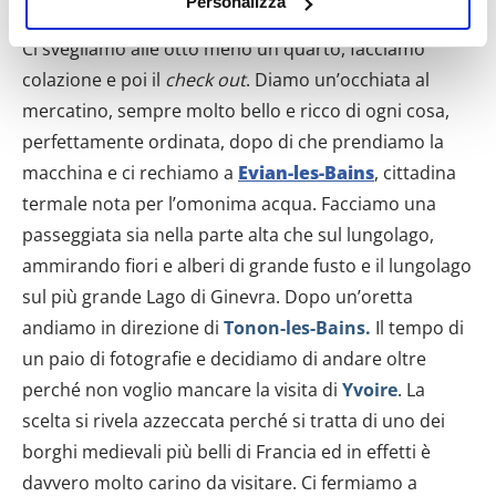
Personalizza
raccogliere informazioni sulla tua posizione
geografica, con un'approssimazione di qualche
Ci svegliamo alle otto meno un quarto, facciamo
metro,
colazione e poi il
check out
. Diamo un’occhiata al
Identificare il tuo dispositivo, scansionandolo
mercatino, sempre molto bello e ricco di ogni cosa,
attivamente alla ricerca di caratteristiche specifiche
perfettamente ordinata, dopo di che prendiamo la
(impronte digitali).
macchina e ci rechiamo a
Evian-les-Bains
, cittadina
Approfondisci come vengono elaborati i tuoi dati personali
termale nota per l’omonima acqua. Facciamo una
e imposta le tue preferenze nella
sezione dettagli
. Puoi
passeggiata sia nella parte alta che sul lungolago,
modificare o ritirare il tuo consenso in qualsiasi momento
dalla Dichiarazione sui cookie.
ammirando fiori e alberi di grande fusto e il lungolago
sul più grande Lago di Ginevra. Dopo un’oretta
Utilizziamo i cookie per personalizzare contenuti ed
andiamo in direzione di
Tonon-les-Bains.
Il tempo di
annunci, per fornire funzionalità dei social media e per
un paio di fotografie e decidiamo di andare oltre
analizzare il nostro traffico. Condividiamo inoltre
perché non voglio mancare la visita di
Yvoire
. La
informazioni sul modo in cui utilizzi il nostro sito con i
scelta si rivela azzeccata perché si tratta di uno dei
nostri partner che si occupano di analisi dei dati web,
pubblicità e social media, i quali potrebbero combinarle
borghi medievali più belli di Francia ed in effetti è
con altre informazioni che hai fornito loro o che hanno
davvero molto carino da visitare. Ci fermiamo a