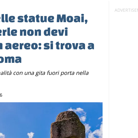
elle statue Moai,
rle non devi
 aereo: si trova a
Roma
26