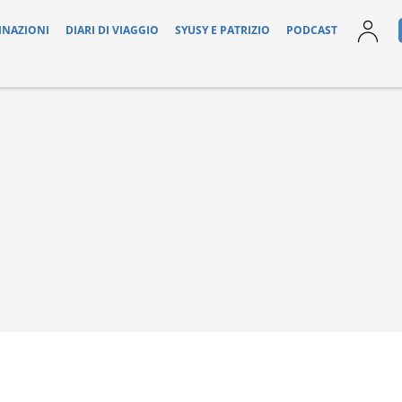
INAZIONI
DIARI DI VIAGGIO
SYUSY E PATRIZIO
PODCAST