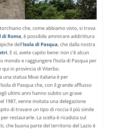
itorchiano che, come abbiamo visto, si trova
d di Roma
, è possibile ammirare addirittura
ipiche dell’
Isola di Pasqua
, che dalla nostra
etri
. E sì, avete capito bene: non c’è alcun
o mondo e raggiungere l’Isola di Pasqua per
qui in provincia di Viterbo.
ta una statua Moai italiana è per
’Isola di Pasqua che, con il grande afflusso
negli ultimi anni hanno subito un grave
nel 1987, venne invitata una delegazione
mpito di trovare un tipo di roccia il più simile
e per restaurarle. La scelta è ricaduta sul
ti, che buona parte del territorio del Lazio è