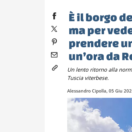
È il borgo d
ma per vede
prendere un
un’ora da 
Un lento ritorno alla normalità con una gita fuori porta nella
Tuscia viterbese.
Alessandro Cipolla, 05 Giu 20