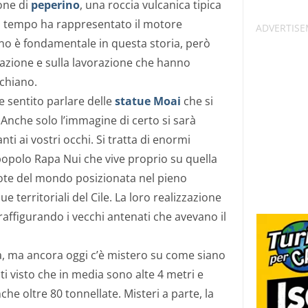
one di
peperino
, una roccia vulcanica tipica
o tempo ha rappresentato il motore
rino è fondamentale in questa storia, però
razione e sulla lavorazione che hanno
rchiano.
e sentito parlare delle
statue Moai
che si
. Anche solo l’immagine di certo si sarà
nti ai vostri occhi. Si tratta di enormi
 popolo Rapa Nui che vive proprio su quella
mote del mondo posizionata nel pieno
e territoriali del Cile. La loro realizzazione
lo, raffigurando i vecchi antenati che avevano il
la, ma ancora oggi c’è mistero su come siano
ti visto che in media sono alte 4 metri e
he oltre 80 tonnellate. Misteri a parte, la