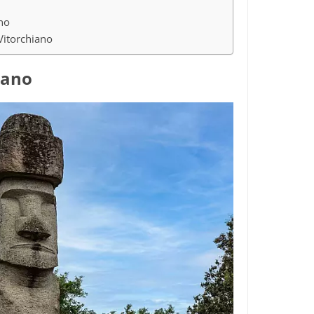
ano
Vitorchiano
iano