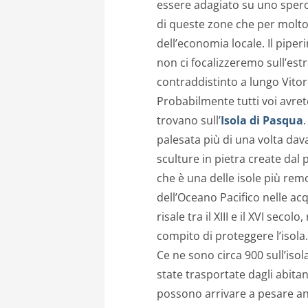
essere adagiato su uno sper
di queste zone che per molt
dell’economia locale. Il pipe
non ci focalizzeremo sull’est
contraddistinto a lungo Vito
Probabilmente tutti voi avret
trovano sull’
Isola di Pasqua
palesata più di una volta dava
sculture in pietra create dal
che è una delle isole più re
dell’Oceano Pacifico nelle acqu
risale tra il XIII e il XVI seco
compito di proteggere l’isola.
Ce ne sono circa 900 sull’iso
state trasportate dagli abitan
possono arrivare a pesare anc