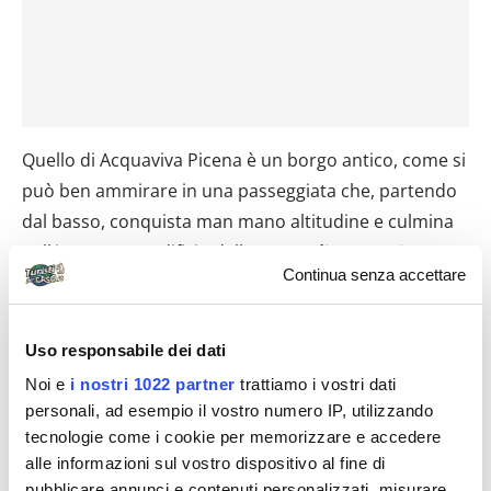
Quello di Acquaviva Picena è un borgo antico, come si
può ben ammirare in una passeggiata che, partendo
dal basso, conquista man mano altitudine e culmina
nell’imponente edificio della
Rocca di Acquaviva
.
Continua senza accettare
Costruita a partire dal ‘300, fu distrutta dalle truppe di
Fermo intorno al 1447 e ricostruita una seconda volta
trent’anni dopo. L’enorme complesso, con il mastio
Uso responsabile dei dati
dalla pianta cilindrica alto
22 metri
, è protetto da
Noi e
i nostri 1022 partner
trattiamo i vostri dati
mura imponenti e a spiovente.
personali, ad esempio il vostro numero IP, utilizzando
La Rocca ospita oggi un
Museo Archeologico
, aperto
tecnologie come i cookie per memorizzare e accedere
alle informazioni sul vostro dispositivo al fine di
al pubblico. Se la Rocca è il punto dove culmina
pubblicare annunci e contenuti personalizzati, misurare