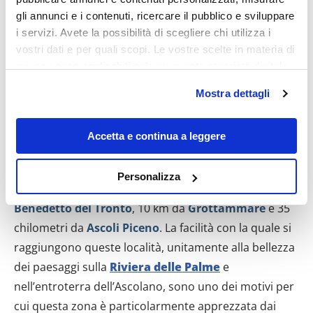
Acquaviva, prima di arrivare “in vetta” le cose da
gli annunci e i contenuti, ricercare il pubblico e sviluppare
vedere non mancano di certo: dalla
Chiesa matrice
i servizi. Avete la possibilità di scegliere chi utilizza i
di San Nicolò
del Cinquecento, fino alla Torre
vostri dati e per quali scopi. Le vostre scelte in materia di
dell’Orologio, questo piccolo gioiello delle Marche ben
privacy sono applicabili solo su questa proprietà digitale
si presta per una camminata rilassante dove, tra
in cui avete effettuato le vostre scelte. È possibile
Mostra dettagli
modificare o revocare il proprio consenso in qualsiasi
monumenti e sapori tipici della tradizione, si può
momento dalla Dichiarazione sui cookie o facendo clic
trascorrere una piacevole domenica di primavera.
sull'icona di attivazione della privacy.
Accetta e continua a leggere
Cosa vedere nei dintorni
Con il tuo consenso, vorremmo anche:
Personalizza
raccogliere informazioni sulla tua posizione
Acquaviva Picena dista appena 7 chilometri da
San
geografica, con un'approssimazione di qualche
Benedetto del Tronto
, 10 km da
Grottammare
e 35
metro,
chilometri da
Ascoli Piceno
. La facilità con la quale si
Identificare il tuo dispositivo, scansionandolo
raggiungono queste località, unitamente alla bellezza
attivamente alla ricerca di caratteristiche specifiche
dei paesaggi sulla
Riviera delle Palme
e
(impronte digitali).
nell’entroterra dell’Ascolano, sono uno dei motivi per
Approfondisci come vengono elaborati i tuoi dati personali
cui questa zona è particolarmente apprezzata dai
e imposta le tue preferenze nella
sezione dettagli
. Puoi