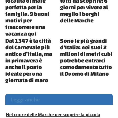
località di mare
tutti da scoprire: 6
perfetta per la
giorni per vivere al
famiglia. 9 buoni
meglio i borghi
motivi per
delle Marche
trascorrere una
vacanza qui
Dal 1347 è la città
Sono le più grandi
del Carnevale più
d’Italia: nei suoi 2
antico d’Italia, ma
milioni di metri cubi
in primavera è
potrebbe entrarci
anche il posto
comodamente tutto
ideale per una
il Duomo di Milano
giornata di mare
Leggi anche
Nel cuore delle Marche per scoprire la piccola