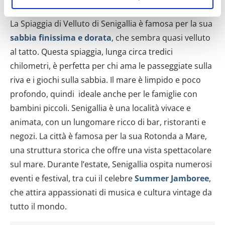
raccogliere informazioni sulla tua posizione
geografica, con un'approssimazione di qualche
La Spiaggia di Velluto di Senigallia è famosa per la sua
metro,
sabbia finissima e dorata
, che sembra quasi velluto
Identificare il tuo dispositivo, scansionandolo
al tatto. Questa spiaggia, lunga circa tredici
attivamente alla ricerca di caratteristiche specifiche
(impronte digitali).
chilometri, è perfetta per chi ama le passeggiate sulla
Approfondisci come vengono elaborati i tuoi dati personali
riva e i giochi sulla sabbia. Il mare è limpido e poco
e imposta le tue preferenze nella
sezione dettagli
. Puoi
profondo, quindi ideale anche per le famiglie con
modificare o ritirare il tuo consenso in qualsiasi momento
bambini piccoli. Senigallia è una località vivace e
dalla Dichiarazione sui cookie.
animata, con un lungomare ricco di bar, ristoranti e
negozi. La città è famosa per la sua Rotonda a Mare,
Utilizziamo i cookie per personalizzare contenuti ed
una struttura storica che offre una vista spettacolare
annunci, per fornire funzionalità dei social media e per
analizzare il nostro traffico. Condividiamo inoltre
sul mare. Durante l’estate, Senigallia ospita numerosi
informazioni sul modo in cui utilizzi il nostro sito con i
eventi e festival, tra cui il celebre
Summer Jamboree
,
nostri partner che si occupano di analisi dei dati web,
che attira appassionati di musica e cultura vintage da
pubblicità e social media, i quali potrebbero combinarle
tutto il mondo.
con altre informazioni che hai fornito loro o che hanno
raccolto dal tuo utilizzo dei loro servizi.