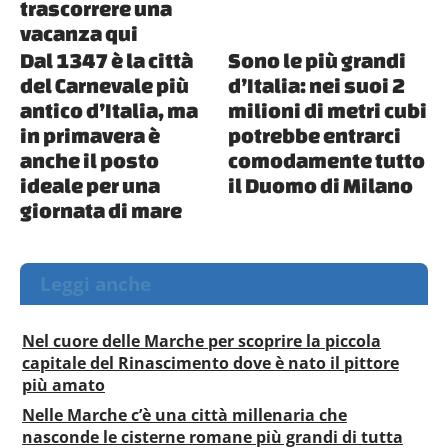
trascorrere una
vacanza qui
Dal 1347 è la città
Sono le più grandi
del Carnevale più
d’Italia: nei suoi 2
antico d’Italia, ma
milioni di metri cubi
in primavera è
potrebbe entrarci
anche il posto
comodamente tutto
ideale per una
il Duomo di Milano
giornata di mare
Leggi anche
Nel cuore delle Marche per scoprire la piccola
capitale del Rinascimento dove è nato il pittore
più amato
Nelle Marche c’è una città millenaria che
nasconde le cisterne romane più grandi di tutta