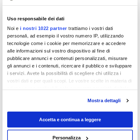
paesaggio. La spiaggia è ben attrezzata e offre diverse
possibilità di svago, come il kayak, il windsurf e la vela.
I ristoranti sulla spiaggia servono specialità locali,
Uso responsabile dei dati
rendendo ogni visita un’esperienza culinaria
Noi e
i nostri 1022 partner
trattiamo i vostri dati
indimenticabile.
personali, ad esempio il vostro numero IP, utilizzando
tecnologie come i cookie per memorizzare e accedere
Spiaggia di Velluto, Senigallia
alle informazioni sul vostro dispositivo al fine di
pubblicare annunci e contenuti personalizzati, misurare
gli annunci e i contenuti, ricercare il pubblico e sviluppare
i servizi. Avete la possibilità di scegliere chi utilizza i
vostri dati e per quali scopi. Le vostre scelte in materia di
privacy sono applicabili solo su questa proprietà digitale
in cui avete effettuato le vostre scelte. È possibile
Mostra dettagli
modificare o revocare il proprio consenso in qualsiasi
momento dalla Dichiarazione sui cookie o facendo clic
sull'icona di attivazione della privacy.
Accetta e continua a leggere
Con il tuo consenso, vorremmo anche:
Personalizza