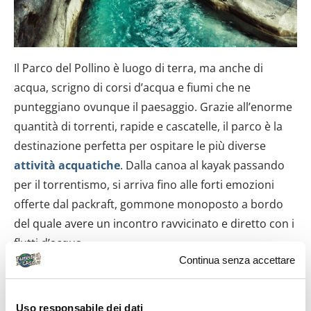
Il Parco del Pollino è luogo di terra, ma anche di
acqua, scrigno di corsi d’acqua e fiumi che ne
punteggiano ovunque il paesaggio. Grazie all’enorme
quantità di torrenti, rapide e cascatelle, il parco è la
destinazione perfetta per ospitare le più diverse
attività acquatiche
. Dalla canoa al kayak passando
per il torrentismo, si arriva fino alle forti emozioni
offerte dal packraft, gommone monoposto a bordo
del quale avere un incontro ravvicinato e diretto con i
flutti d’acqua.
Continua senza accettare
È d’obbligo ‘tornare’ alle Gole del Raganello, in questa
sede non sono solo da ammirare ma da vivere in
prima persona, facendo esperienze acquatiche
Uso responsabile dei dati