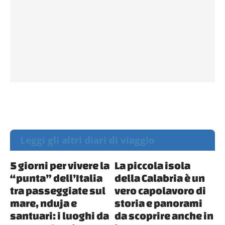
Leggi gli altri diari di viaggio
5 giorni per vivere la
La piccola isola
“punta” dell’Italia
della Calabria è un
tra passeggiate sul
vero capolavoro di
mare, nduja e
storia e panorami
santuari: i luoghi da
da scoprire anche in