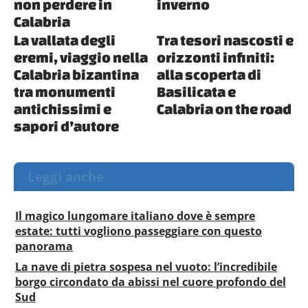
non perdere in
inverno
Calabria
La vallata degli
Tra tesori nascosti e
eremi, viaggio nella
orizzonti infiniti:
Calabria bizantina
alla scoperta di
tra monumenti
Basilicata e
antichissimi e
Calabria on the road
sapori d’autore
Leggi anche
Il magico lungomare italiano dove è sempre
estate: tutti vogliono passeggiare con questo
panorama
La nave di pietra sospesa nel vuoto: l’incredibile
borgo circondato da abissi nel cuore profondo del
Sud