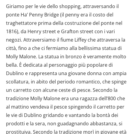
dalla Dichiarazione sui cookie.
Giriamo per le vie dello shopping, attraversando il
ponte Ha’ Penny Bridge (il penny era il costo del
Utilizziamo i cookie per personalizzare contenuti ed
traghettatore prima della costruzione del ponte nel
annunci, per fornire funzionalità dei social media e per
analizzare il nostro traffico. Condividiamo inoltre
1816), da Henry street e Grafton street con i vari
informazioni sul modo in cui utilizzi il nostro sito con i
negozi. Attraversiamo il fiume Liffey che attraversa la
nostri partner che si occupano di analisi dei dati web,
città, fino a che ci fermiamo alla bellissima statua di
pubblicità e social media, i quali potrebbero combinarle
Molly Malone. La statua in bronzo è veramente molto
con altre informazioni che hai fornito loro o che hanno
bella. È dedicata al personaggio più popolare di
raccolto dal tuo utilizzo dei loro servizi.
Dublino e rappresenta una giovane donna con ampia
scollatura, in abito del periodo romantico, che spinge
un carretto con alcune ceste di pesce. Secondo la
tradizione Molly Malone era una ragazza dell’800 che
al mattino vendeva il pesce spingendo il carretto per
le vie di Dublino gridando e vantando la bontà dei
prodotti e la sera, non guadagnando abbastanza, si
prostituiva. Secondo la tradizione morì in giovane età