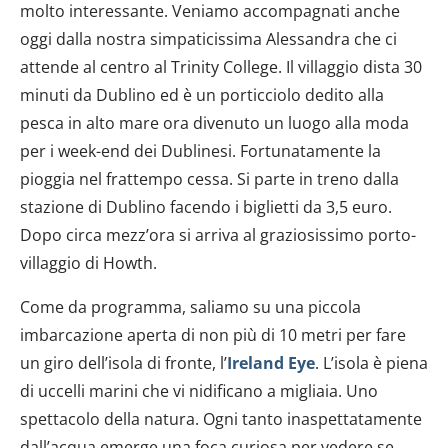
molto interessante. Veniamo accompagnati anche
oggi dalla nostra simpaticissima Alessandra che ci
attende al centro al Trinity College. Il villaggio dista 30
minuti da Dublino ed è un porticciolo dedito alla
pesca in alto mare ora divenuto un luogo alla moda
per i week-end dei Dublinesi. Fortunatamente la
pioggia nel frattempo cessa. Si parte in treno dalla
stazione di Dublino facendo i biglietti da 3,5 euro.
Dopo circa mezz’ora si arriva al graziosissimo porto-
villaggio di Howth.
Come da programma, saliamo su una piccola
imbarcazione aperta di non più di 10 metri per fare
un giro dell’isola di fronte, l’
Ireland Eye
. L’isola è piena
di uccelli marini che vi nidificano a migliaia. Uno
spettacolo della natura. Ogni tanto inaspettatamente
dall’acqua emerge una foca curiosa per vedere se