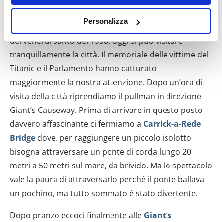
cronaca nera per i motivi religiosi che tutti sappiamo.
Con il tuo consenso, vorremmo anche:
Personalizza
La situazione è molto migliorata grazie all’armistizio
raccogliere informazioni sulla tua posizione
del venerdì santo del 1998. Oggi si può visitare
geografica, con un'approssimazione di qualche
metro,
tranquillamente la città. Il memoriale delle vittime del
Identificare il tuo dispositivo, scansionandolo
Titanic e il Parlamento hanno catturato
attivamente alla ricerca di caratteristiche specifiche
maggiormente la nostra attenzione. Dopo un’ora di
(impronte digitali).
visita della città riprendiamo il pullman in direzione
Approfondisci come vengono elaborati i tuoi dati personali
Giant’s Causeway. Prima di arrivare in questo posto
e imposta le tue preferenze nella
sezione dettagli
. Puoi
davvero affascinante ci fermiamo a
Carrick-a-Rede
modificare o ritirare il tuo consenso in qualsiasi momento
Bridge
dove, per raggiungere un piccolo isolotto
dalla Dichiarazione sui cookie.
bisogna attraversare un ponte di corda lungo 20
Utilizziamo i cookie per personalizzare contenuti ed
metri a 50 metri sul mare, da brivido. Ma lo spettacolo
annunci, per fornire funzionalità dei social media e per
vale la paura di attraversarlo perchè il ponte ballava
analizzare il nostro traffico. Condividiamo inoltre
un pochino, ma tutto sommato è stato divertente.
informazioni sul modo in cui utilizzi il nostro sito con i
nostri partner che si occupano di analisi dei dati web,
Dopo pranzo eccoci finalmente alle
Giant’s
pubblicità e social media, i quali potrebbero combinarle