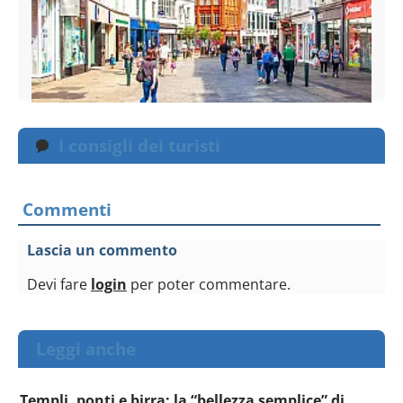
I consigli dei turisti
Commenti
Lascia un commento
Devi fare
login
per poter commentare.
Leggi anche
Templi, ponti e birra: la “bellezza semplice” di