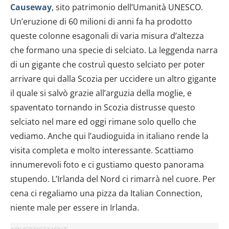
Causeway
, sito patrimonio dell’Umanità UNESCO.
con altre informazioni che hai fornito loro o che hanno
Un’eruzione di 60 milioni di anni fa ha prodotto
raccolto dal tuo utilizzo dei loro servizi.
queste colonne esagonali di varia misura d’altezza
che formano una specie di selciato. La leggenda narra
di un gigante che costruì questo selciato per poter
arrivare qui dalla Scozia per uccidere un altro gigante
il quale si salvò grazie all’arguzia della moglie, e
spaventato tornando in Scozia distrusse questo
selciato nel mare ed oggi rimane solo quello che
vediamo. Anche qui l’audioguida in italiano rende la
visita completa e molto interessante. Scattiamo
innumerevoli foto e ci gustiamo questo panorama
stupendo. L’Irlanda del Nord ci rimarrà nel cuore. Per
cena ci regaliamo una pizza da Italian Connection,
niente male per essere in Irlanda.