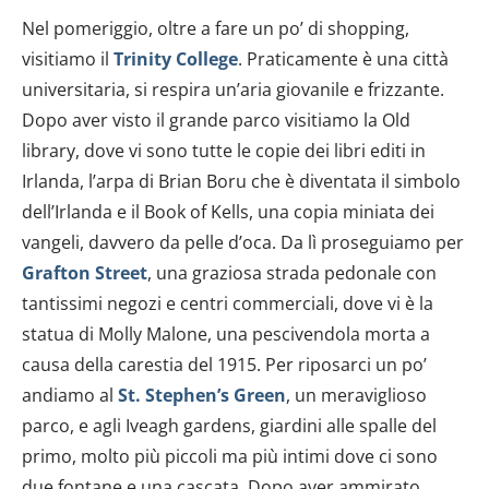
Nel pomeriggio, oltre a fare un po’ di shopping,
visitiamo il
Trinity College
. Praticamente è una città
universitaria, si respira un’aria giovanile e frizzante.
Dopo aver visto il grande parco visitiamo la Old
library, dove vi sono tutte le copie dei libri editi in
Irlanda, l’arpa di Brian Boru che è diventata il simbolo
dell’Irlanda e il Book of Kells, una copia miniata dei
vangeli, davvero da pelle d’oca. Da lì proseguiamo per
Grafton Street
, una graziosa strada pedonale con
tantissimi negozi e centri commerciali, dove vi è la
statua di Molly Malone, una pescivendola morta a
causa della carestia del 1915. Per riposarci un po’
andiamo al
St. Stephen’s Green
, un meraviglioso
parco, e agli Iveagh gardens, giardini alle spalle del
primo, molto più piccoli ma più intimi dove ci sono
due fontane e una cascata. Dopo aver ammirato