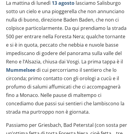
La mattina di lunedì
13 agosto
lasciamo Salisburgo
sotto un cielo e una pioggerella che non annunciano
nulla di buono, direzione
Baden Baden, che non ci
colpisce particolarmente. Da qui prendiamo la strada
500 per entrare nella Foresta Nera; qualche tornante
e si è in quota, peccato che nebbia e nuvole basse
impediscano di godere del panorama sulla valle del
Reno e l’Alsazia, chiusa dai Vosgi. La prima tappa è il
Mummelsee
di cui percorriamo il sentiero che lo
circonda; primo contatto con gli orologi a cucù e il
profumo di salumi affumicati che ci accompagnerà
fino a Monaco. Nelle pause di maltempo ci
concediamo due passi sui sentieri che lambiscono la
strada ma purtroppo non è giornata.
Passiamo per Griesbach, Bad Peterstal (con sosta per
un’ottima fetta di torta Foresta Nera, cioè fetta… tre