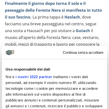
Finalmente il giorno dopo torna il sole e il
paesaggio della Foresta Nera si manifesta in tutto
il suo fascino.
La prima tappa è
Haslach
, dove
facciamo una breve passeggiata nel centro, segue
una sosta a Hausach per poi visitare a
Gutach
il
museo all’aperto della Foresta Nera: case, vestiario,
mobili, mezzi di trasporto e lavoro per conoscere la
vita nel corso dei secoli. Un capretto di soli 20 gg. è
Continua senza accettare
comunque l’attrazione del museo, con i suoi giochi e i
suoi belati attira l’attenzione di tutti. Dopo circa due
Uso responsabile dei dati
ore lasciamo Gutach e riprendiamo la strada verso
Noi e
i nostri 1022 partner
trattiamo i vostri dati
Triberg
per vedere le
cascate
. In realtà l’attrattiva
personali, ad esempio il vostro numero IP, utilizzando
sono gli
orologi a cucù
di ogni foggia e prezzo (anche
tecnologie come i cookie per memorizzare e accedere
oltre i 20.000 €…) che fanno bella mostra di sé in
alle informazioni sul vostro dispositivo al fine di
alcuni negozi lungo la strada. In circa 30 minuti
pubblicare annunci e contenuti personalizzati, misurare
facciamo il sentiero che corre lungo i vari balzi della
gli annunci e i contenuti, ricercare il pubblico e sviluppare