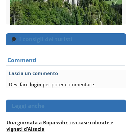
I consigli dei turisti
Commenti
Lascia un commento
Devi fare
login
per poter commentare.
Leggi anche
Una giornata a Riquewihr, tra case colorate e
vigneti d’Alsazia