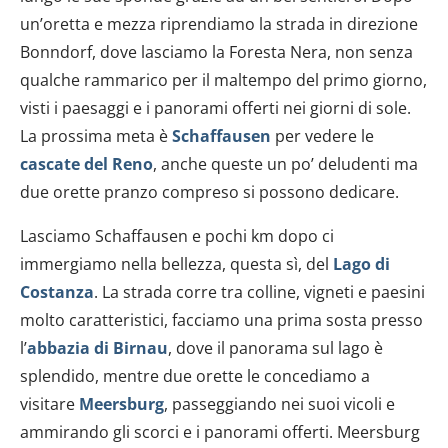
dalla Dichiarazione sui cookie.
un’oretta e mezza riprendiamo la strada in direzione
Bonndorf, dove lasciamo la Foresta Nera, non senza
Utilizziamo i cookie per personalizzare contenuti ed
annunci, per fornire funzionalità dei social media e per
qualche rammarico per il maltempo del primo giorno,
analizzare il nostro traffico. Condividiamo inoltre
visti i paesaggi e i panorami offerti nei giorni di sole.
informazioni sul modo in cui utilizzi il nostro sito con i
La prossima meta è
Schaffausen
per vedere le
nostri partner che si occupano di analisi dei dati web,
cascate del Reno
, anche queste un po’ deludenti ma
pubblicità e social media, i quali potrebbero combinarle
due orette pranzo compreso si possono dedicare.
con altre informazioni che hai fornito loro o che hanno
raccolto dal tuo utilizzo dei loro servizi.
Lasciamo Schaffausen e pochi km dopo ci
immergiamo nella bellezza, questa sì, del
Lago di
Costanza
. La strada corre tra colline, vigneti e paesini
molto caratteristici, facciamo una prima sosta presso
l’
abbazia di Birnau
, dove il panorama sul lago è
splendido, mentre due orette le concediamo a
visitare
Meersburg
, passeggiando nei suoi vicoli e
ammirando gli scorci e i panorami offerti. Meersburg