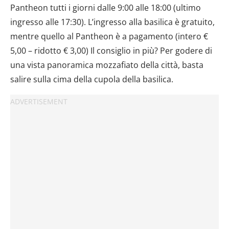
Pantheon tutti i giorni dalle 9:00 alle 18:00 (ultimo
Utilizziamo i cookie per personalizzare contenuti ed
ingresso alle 17:30). L’ingresso alla basilica è gratuito,
annunci, per fornire funzionalità dei social media e per
mentre quello al Pantheon è a pagamento (intero €
analizzare il nostro traffico. Condividiamo inoltre
5,00 – ridotto € 3,00) Il consiglio in più? Per godere di
informazioni sul modo in cui utilizzi il nostro sito con i
nostri partner che si occupano di analisi dei dati web,
una vista panoramica mozzafiato della città, basta
pubblicità e social media, i quali potrebbero combinarle
salire sulla cima della cupola della basilica.
con altre informazioni che hai fornito loro o che hanno
raccolto dal tuo utilizzo dei loro servizi.