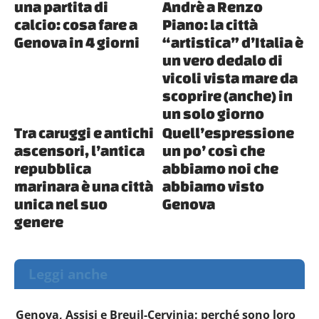
una partita di
Andrè a Renzo
calcio: cosa fare a
Piano: la città
Genova in 4 giorni
“artistica” d’Italia è
un vero dedalo di
vicoli vista mare da
scoprire (anche) in
un solo giorno
Tra caruggi e antichi
Quell’espressione
ascensori, l’antica
un po’ così che
repubblica
abbiamo noi che
marinara è una città
abbiamo visto
unica nel suo
Genova
genere
Leggi anche
Genova, Assisi e Breuil-Cervinia: perché sono loro