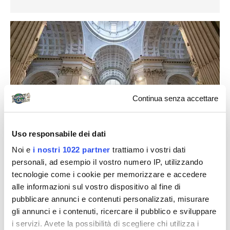
Continua senza accettare
Uso responsabile dei dati
Noi e
i nostri 1022 partner
trattiamo i vostri dati
personali, ad esempio il vostro numero IP, utilizzando
Un elemento fondamentale per la
tecnologie come i cookie per memorizzare e accedere
alle informazioni sul vostro dispositivo al fine di
storia di Genova
pubblicare annunci e contenuti personalizzati, misurare
gli annunci e i contenuti, ricercare il pubblico e sviluppare
La
Basilica di Santa Maria Assunta in Carignano
, a
i servizi. Avete la possibilità di scegliere chi utilizza i