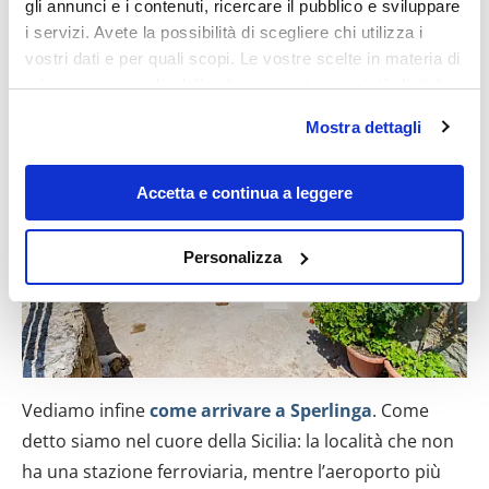
gli annunci e i contenuti, ricercare il pubblico e sviluppare
i servizi. Avete la possibilità di scegliere chi utilizza i
Come arrivare a Sperlinga
vostri dati e per quali scopi. Le vostre scelte in materia di
privacy sono applicabili solo su questa proprietà digitale
in cui avete effettuato le vostre scelte. È possibile
Mostra dettagli
modificare o revocare il proprio consenso in qualsiasi
momento dalla Dichiarazione sui cookie o facendo clic
sull'icona di attivazione della privacy.
Accetta e continua a leggere
Con il tuo consenso, vorremmo anche:
Personalizza
raccogliere informazioni sulla tua posizione
geografica, con un'approssimazione di qualche
metro,
Identificare il tuo dispositivo, scansionandolo
attivamente alla ricerca di caratteristiche specifiche
(impronte digitali).
Vediamo infine
come arrivare a Sperlinga
. Come
Approfondisci come vengono elaborati i tuoi dati personali
detto siamo nel cuore della Sicilia: la località che non
e imposta le tue preferenze nella
sezione dettagli
. Puoi
ha una stazione ferroviaria, mentre l’aeroporto più
modificare o ritirare il tuo consenso in qualsiasi momento