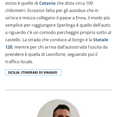
vicino è quello di
Catania
che dista circa 100
dalla Dichiarazione sui cookie.
chilometri. Eccezion fatta per gli autobus che in
un’ora e mezza collegano il paese a Enna, il modo più
Utilizziamo i cookie per personalizzare contenuti ed
annunci, per fornire funzionalità dei social media e per
semplice per raggiungere Sperlinga è quello dell’auto:
analizzare il nostro traffico. Condividiamo inoltre
a riguardo c’è un comodo parcheggio proprio sotto al
informazioni sul modo in cui utilizzi il nostro sito con i
castello. La strada che conduce al borgo è la
Statale
nostri partner che si occupano di analisi dei dati web,
120
, mentre per chi arriva dall’autostrada l’uscita da
pubblicità e social media, i quali potrebbero combinarle
prendere è quella di Leonforte, seguendo poi il
con altre informazioni che hai fornito loro o che hanno
traffico locale.
raccolto dal tuo utilizzo dei loro servizi.
SICILIA: ITINERARI DI VIAGGIO