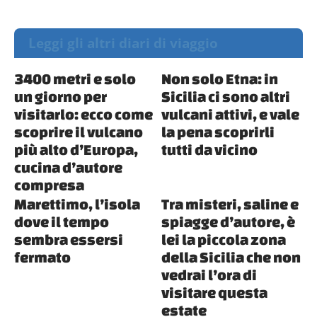
Leggi gli altri diari di viaggio
3400 metri e solo
Non solo Etna: in
un giorno per
Sicilia ci sono altri
visitarlo: ecco come
vulcani attivi, e vale
scoprire il vulcano
la pena scoprirli
più alto d’Europa,
tutti da vicino
cucina d’autore
compresa
Marettimo, l’isola
Tra misteri, saline e
dove il tempo
spiagge d’autore, è
sembra essersi
lei la piccola zona
fermato
della Sicilia che non
vedrai l’ora di
visitare questa
estate