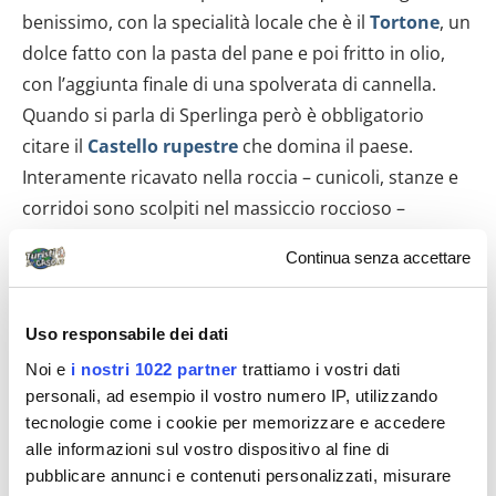
benissimo, con la specialità locale che è il
Tortone
, un
dolce fatto con la pasta del pane e poi fritto in olio,
con l’aggiunta finale di una spolverata di cannella.
Quando si parla di Sperlinga però è obbligatorio
citare il
Castello rupestre
che domina il paese.
Interamente ricavato nella roccia – cunicoli, stanze e
corridoi sono scolpiti nel massiccio roccioso –
probabilmente era in uso fin dall’epoca bizantina
Continua senza accettare
venendo poi successivamente fortificato dai
Normanni. Dall’alto anche il panorama è mozzafiato,
con la vista che si estende fino alle Madonie. Anche le
Uso responsabile dei dati
case del paese sono in molti casi scavate nella roccia
Noi e
i nostri 1022 partner
trattiamo i vostri dati
creando un’atmosfera che ha pochi eguali:
personali, ad esempio il vostro numero IP, utilizzando
tecnologie come i cookie per memorizzare e accedere
passeggiare per le strette vie circondate dalla pietra è
alle informazioni sul vostro dispositivo al fine di
come fare un salto indietro nel tempo, respirando
pubblicare annunci e contenuti personalizzati, misurare
un’atmosfera rurale e di grande tradizione.