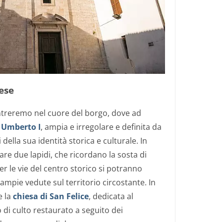
iese
entreremo nel cuore del borgo, dove ad
 Umberto I
, ampia e
irregolare e definita da
i della sua identità storica e
culturale. In
re due lapidi, che ricordano la sosta d
i
er le vie del centro storico si potranno
e ampie
vedute sul territorio circostante. In
e la
chiesa di San Felice
,
dedicata al
 di culto restaurato a seguito dei