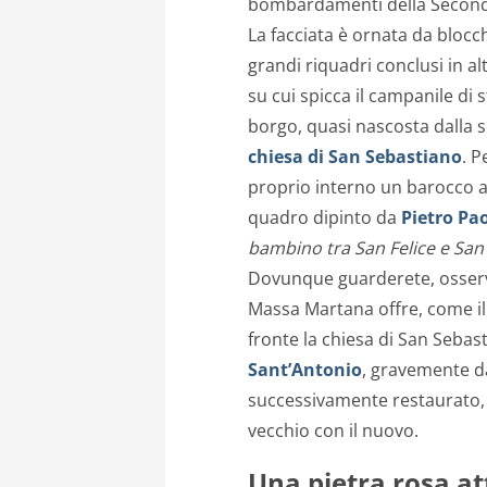
bombardamenti della Second
La facciata è ornata da
blocch
grandi riquadri conclusi in al
su cui
spicca
il
campanile di
s
borgo, quasi nascosta dalla s
chiesa di San Sebastiano
. P
proprio
interno un barocco a
quadro dipinto da
Pietro Pa
bambino
tra
San
Felice e San
Dovunque guarderete, osserv
Massa Martana offre,
come i
fronte la chiesa di San Sebast
Sant’Antonio
,
gravemente d
successivamente
restaurato,
vecchio
con
il nuovo
.
Una
pietra
rosa
at