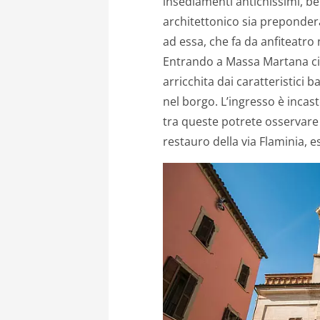
insediamenti
antichissimi, be
architettonico sia preponder
ad essa, che fa da anfiteatro 
Entrando a Massa Martana ci
arricchita dai
caratteristici b
nel borgo. L’ingresso è incas
tra queste potrete osservare
restauro
della
via
Flaminia,
e