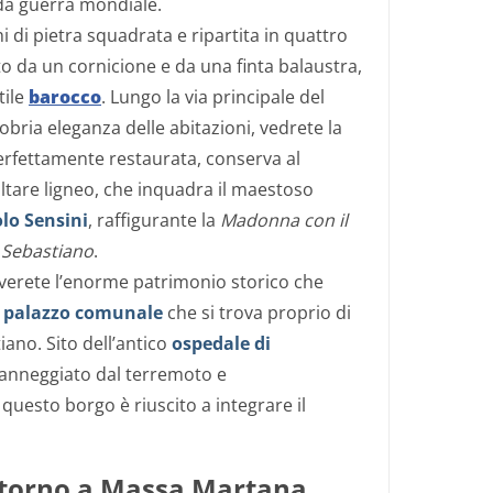
a guerra mondiale.
i di pietra squadrata e ripartita in quattro
to da un
cornicione
e da
una
finta
balaustra,
tile
barocco
.
Lungo la via principale del
obria eleganza delle abitazioni,
vedrete la
erfettamente restaurata, conserva al
ltare ligneo, che inquadra il maestoso
olo
Sensini
, raffigurante la
Madonna
con
il
Sebastiano
.
erete l’enorme patrimonio storico che
l
palazzo comunale
che si trova proprio di
iano. Sito
dell’antico
ospedale di
anneggiato dal terremoto e
 questo
borgo è riuscito
a
integrare
il
torno
a
Massa
Martana