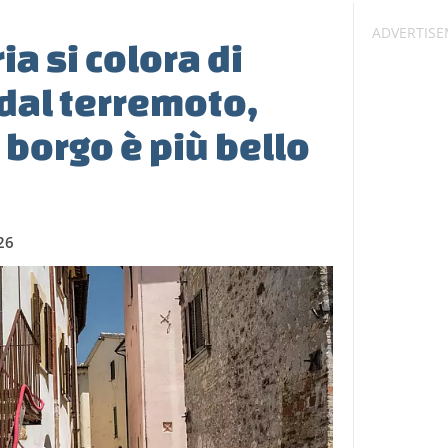
a si colora di
 dal terremoto,
 borgo è più bello
26