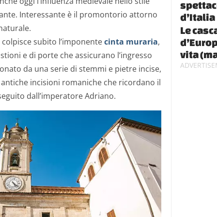
nché oggi l’influenza medievale nello stile
spettac
ante. Interessante è il promontorio attorno
d’Italia
naturale.
Le casca
 colpisce subito l’imponente
cinta muraria
,
d’Europ
vita (m
astioni e di porte che assicurano l’ingresso
tonato da
una serie di stemmi e pietre incise,
 antiche incisioni romaniche
che
ricordano il
seguito
dall’imperatore
Adriano.