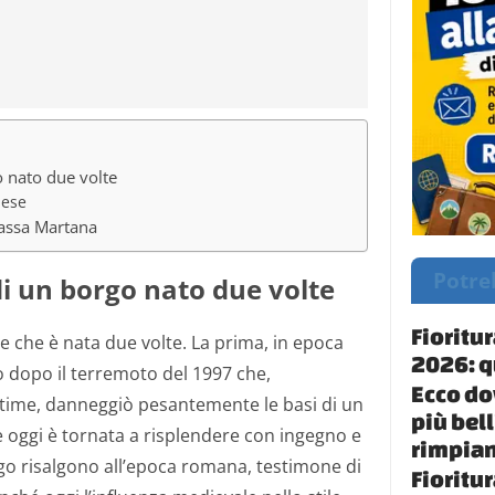
o nato due volte
iese
Massa Martana
Potre
 di un borgo nato due volte
Fioritur
e che è nata due volte. La prima, in epoca
2026: 
 dopo il terremoto del 1997 che,
Ecco do
time,
danneggiò pesantemente le basi di un
più bell
e oggi è tornata a risplendere con ingegno e
rimpian
rgo risalgono
all’epoca romana
, testimone di
Fioritur