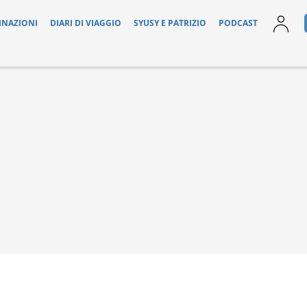
INAZIONI
DIARI DI VIAGGIO
SYUSY E PATRIZIO
PODCAST