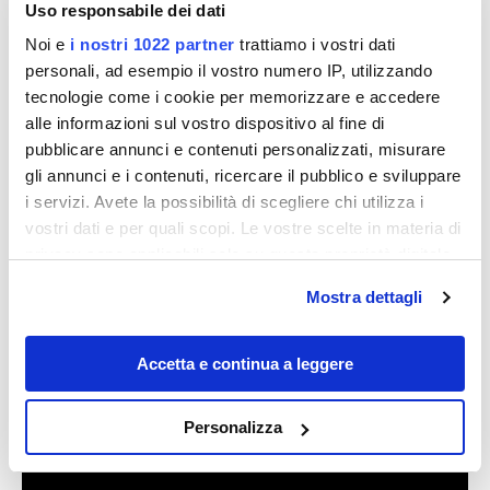
Uso responsabile dei dati
Nascosto tra le montagne del Trentino c’è il lago
delle palafitte: visitarlo è come fare un tuffo nella
Noi e
i nostri 1022 partner
trattiamo i vostri dati
preistoria
personali, ad esempio il vostro numero IP, utilizzando
Un universo intorno al più grande lago d’Italia: 8
tecnologie come i cookie per memorizzare e accedere
giorni (non) ti bastano per scoprire il bacino delle 3
alle informazioni sul vostro dispositivo al fine di
regioni e tutto ciò che ha da offrire
pubblicare annunci e contenuti personalizzati, misurare
Una Sardegna che non ti aspetteresti di amare: è
gli annunci e i contenuti, ricercare il pubblico e sviluppare
la piccola città dove trascorrere le tue vacanze
i servizi. Avete la possibilità di scegliere chi utilizza i
d’estate
vostri dati e per quali scopi. Le vostre scelte in materia di
Le spiagge di Villasimius
privacy sono applicabili solo su questa proprietà digitale
in cui avete effettuato le vostre scelte. È possibile
Mostra dettagli
modificare o revocare il proprio consenso in qualsiasi
In evidenza
momento dalla Dichiarazione sui cookie o facendo clic
sull'icona di attivazione della privacy.
Accetta e continua a leggere
Con il tuo consenso, vorremmo anche:
Personalizza
raccogliere informazioni sulla tua posizione
geografica, con un'approssimazione di qualche