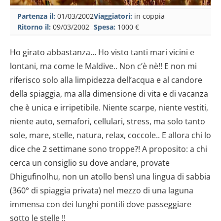
Partenza il:
01/03/2002
Viaggiatori:
in coppia
Ritorno il:
09/03/2002
Spesa:
1000 €
Ho girato abbastanza… Ho visto tanti mari vicini e
lontani, ma come le Maldive.. Non c’è nè!! E non mi
riferisco solo alla limpidezza dell’acqua e al candore
della spiaggia, ma alla dimensione di vita e di vacanza
che è unica e irripetibile. Niente scarpe, niente vestiti,
niente auto, semafori, cellulari, stress, ma solo tanto
sole, mare, stelle, natura, relax, coccole.. E allora chi lo
dice che 2 settimane sono troppe?! A proposito: a chi
cerca un consiglio su dove andare, provate
Dhigufinolhu, non un atollo bensì una lingua di sabbia
(360° di spiaggia privata) nel mezzo di una laguna
immensa con dei lunghi pontili dove passeggiare
sotto le stelle !!