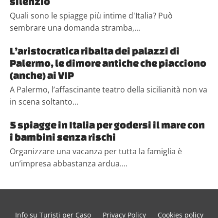
silenzio
Quali sono le spiagge più intime d'Italia? Può
sembrare una domanda stramba,...
L’aristocratica ribalta dei palazzi di
Palermo, le dimore antiche che piacciono
(anche) ai VIP
A Palermo, l’affascinante teatro della sicilianità non va
in scena soltanto...
5 spiagge in Italia per godersi il mare con
i bambini senza rischi
Organizzare una vacanza per tutta la famiglia è
un’impresa abbastanza ardua....
Info su Turisti per Caso
Privacy Policy
Cookies policy