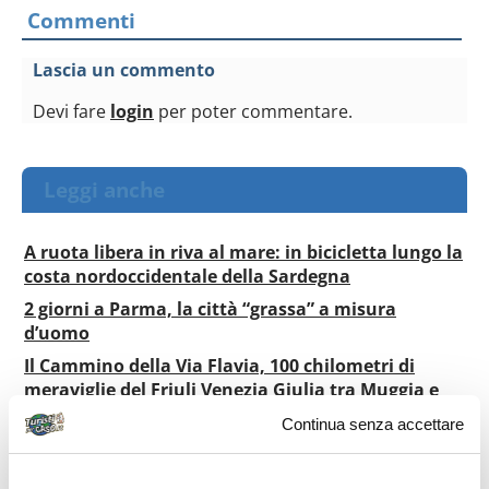
Commenti
Lascia un commento
Devi fare
login
per poter commentare.
Leggi anche
A ruota libera in riva al mare: in bicicletta lungo la
costa nordoccidentale della Sardegna
2 giorni a Parma, la città “grassa” a misura
d’uomo
Il Cammino della Via Flavia, 100 chilometri di
meraviglie del Friuli Venezia Giulia tra Muggia e
Aquileia
Continua senza accettare
Marettimo, l’isola dove il tempo sembra essersi
fermato