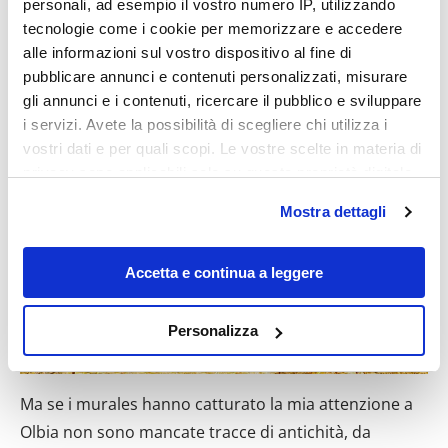
personali, ad esempio il vostro numero IP, utilizzando
tecnologie come i cookie per memorizzare e accedere
alle informazioni sul vostro dispositivo al fine di
Le chiese della città, tra fede e spiritualità
pubblicare annunci e contenuti personalizzati, misurare
gli annunci e i contenuti, ricercare il pubblico e sviluppare
i servizi. Avete la possibilità di scegliere chi utilizza i
vostri dati e per quali scopi. Le vostre scelte in materia di
privacy sono applicabili solo su questa proprietà digitale
in cui avete effettuato le vostre scelte. È possibile
Mostra dettagli
modificare o revocare il proprio consenso in qualsiasi
momento dalla Dichiarazione sui cookie o facendo clic
sull'icona di attivazione della privacy.
Accetta e continua a leggere
Con il tuo consenso, vorremmo anche:
Personalizza
raccogliere informazioni sulla tua posizione
geografica, con un'approssimazione di qualche
metro,
Ma se i murales hanno catturato la mia attenzione a
Identificare il tuo dispositivo, scansionandolo
Olbia non sono mancate tracce di antichità, da
attivamente alla ricerca di caratteristiche specifiche