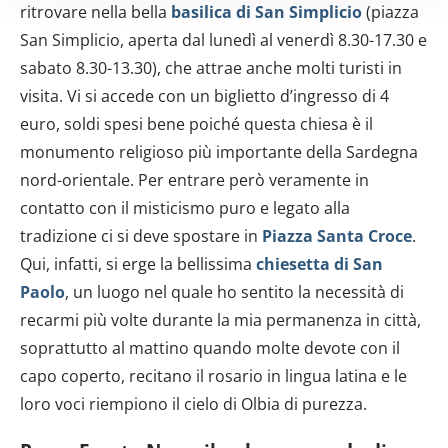
ritrovare nella bella
basil
i
ca di San Simplicio
(piazza
(impronte digitali).
San Simplicio, aperta dal lunedì al venerdì 8.30-17.30 e
Approfondisci come vengono elaborati i tuoi dati personali
sabato 8.30-13.30), che attrae anche molti turisti in
e imposta le tue preferenze nella
sezione dettagli
. Puoi
modificare o ritirare il tuo consenso in qualsiasi momento
visita. Vi si accede con un biglietto d’ingresso di 4
dalla Dichiarazione sui cookie.
euro, soldi spesi bene poiché questa chiesa è il
monumento religioso più importante della Sardegna
Utilizziamo i cookie per personalizzare contenuti ed
nord-orientale. Per entrare però veramente in
annunci, per fornire funzionalità dei social media e per
contatto con il misticismo puro e legato alla
analizzare il nostro traffico. Condividiamo inoltre
tradizione ci si deve spostare in
Piazza Santa Croce
.
informazioni sul modo in cui utilizzi il nostro sito con i
nostri partner che si occupano di analisi dei dati web,
Qui, infatti, si erge la bellissima
chiesetta di San
pubblicità e social media, i quali potrebbero combinarle
Paolo
, un luogo nel quale ho sentito la necessità di
con altre informazioni che hai fornito loro o che hanno
recarmi più volte durante la mia permanenza in città,
raccolto dal tuo utilizzo dei loro servizi.
soprattutto al mattino quando molte devote con il
capo coperto, recitano il rosario in lingua latina e le
loro voci riempiono il cielo di Olbia di purezza.