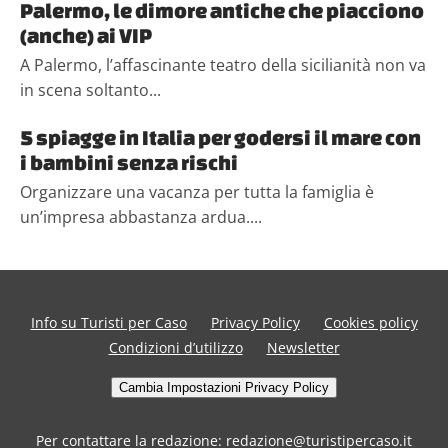
Palermo, le dimore antiche che piacciono
(anche) ai VIP
A Palermo, l’affascinante teatro della sicilianità non va
in scena soltanto...
5 spiagge in Italia per godersi il mare con
i bambini senza rischi
Organizzare una vacanza per tutta la famiglia è
un’impresa abbastanza ardua....
Info su Turisti per Caso
Privacy Policy
Cookies policy
Condizioni d’utilizzo
Newsletter
Cambia Impostazioni Privacy Policy
Per contattare la redazione: redazione@turistipercaso.it