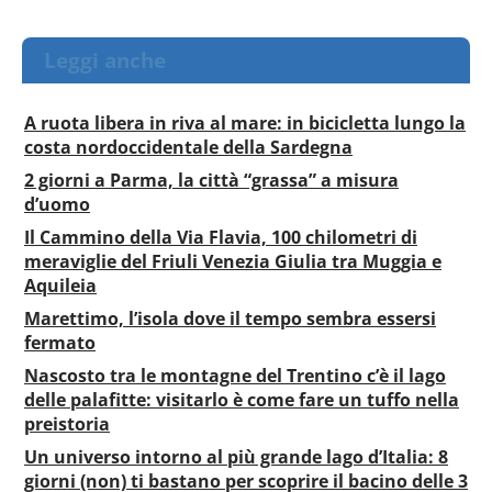
Leggi anche
A ruota libera in riva al mare: in bicicletta lungo la
costa nordoccidentale della Sardegna
2 giorni a Parma, la città “grassa” a misura
d’uomo
Il Cammino della Via Flavia, 100 chilometri di
meraviglie del Friuli Venezia Giulia tra Muggia e
Aquileia
Marettimo, l’isola dove il tempo sembra essersi
fermato
Nascosto tra le montagne del Trentino c’è il lago
delle palafitte: visitarlo è come fare un tuffo nella
preistoria
Un universo intorno al più grande lago d’Italia: 8
giorni (non) ti bastano per scoprire il bacino delle 3