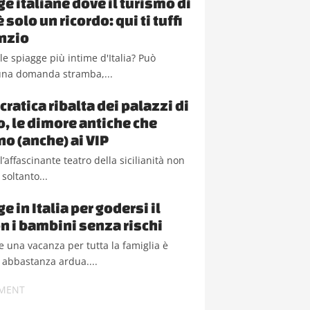
ge italiane dove il turismo di
solo un ricordo: qui ti tuffi
enzio
le spiagge più intime d'Italia? Può
na domanda stramba,...
cratica ribalta dei palazzi di
, le dimore antiche che
no (anche) ai VIP
l’affascinante teatro della sicilianità non
soltanto...
e in Italia per godersi il
n i bambini senza rischi
 una vacanza per tutta la famiglia è
 abbastanza ardua....