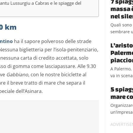
7 spiag
 Santu Lussurgiu a Cabras e le spiagge del
massa è 
nel sil
Quali sono 
40 km
sembrare u
intino
ha il sapore polveroso delle strade
L’aristo
Nessuna biglietteria per l’isola-penitenziario,
Palermo
 nessuna carta di credito accettata, solo
piaccio
osso di gomma come lasciapassare. Alle 9.30
A Palermo, 
ave
Gabbiano
, con le nostre biciclette al
va in scena 
re il breve tratto di mare che separa il
5 spiagg
ciale dell’Asinara.
mare co
Organizzare
un’impresa