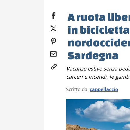
A ruota libe
in biciclett
nordocciden
Sardegna
Vacanze estive senza pedalata assistita: tra scalinate da capriolo,
carceri e incendi, le gam
Scritto da:
cappellaccio