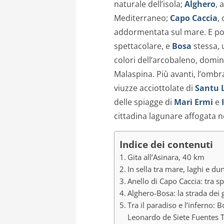
naturale dell’isola;
Alghero
, 
Mediterraneo;
Capo Caccia
,
addormentata sul mare. E po
spettacolare, e
Bosa
stessa, u
colori dell’arcobaleno, domin
Malaspina. Più avanti, l’ombr
viuzze acciottolate di
Santu 
delle spiagge di
Mari Ermi
e
cittadina lagunare affogata n
Indice dei contenuti
Gita all’Asinara, 40 km
In sella tra mare, laghi e d
Anello di Capo Caccia: tra s
Alghero-Bosa: la strada dei 
Tra il paradiso e l’inferno: 
Leonardo de Siete Fuentes 