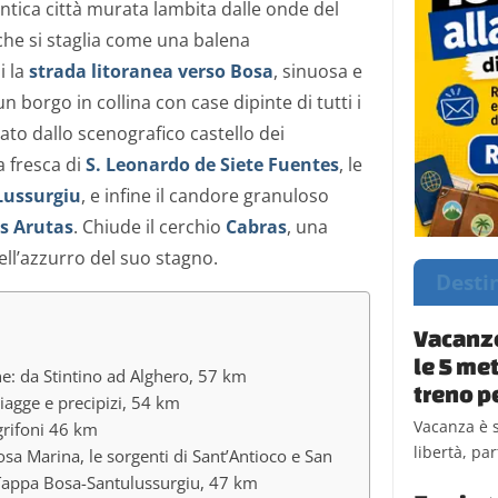
antica città murata lambita dalle onde del
 che si staglia come una balena
i la
strada litoranea verso Bosa
, sinuosa e
n borgo in collina con case dipinte di tutti i
ato dallo scenografico castello dei
a fresca di
S. Leonardo de Siete Fuentes
, le
Lussurgiu
, e infine il candore granuloso
Is Arutas
. Chiude il cerchio
Cabras
, una
ell’azzurro del suo stagno.
Desti
Vacanze
le 5 me
une: da Stintino ad Alghero, 57 km
treno pe
piagge e precipizi, 54 km
Vacanza è 
grifoni 46 km
libertà, par
Bosa Marina, le sorgenti di Sant’Antioco e San
Tappa Bosa-Santulussurgiu, 47 km