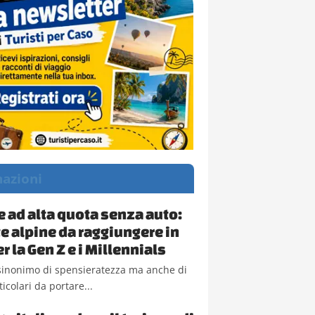
nazioni
 ad alta quota senza auto:
te alpine da raggiungere in
r la Gen Z e i Millennials
sinonimo di spensieratezza ma anche di
ticolari da portare...