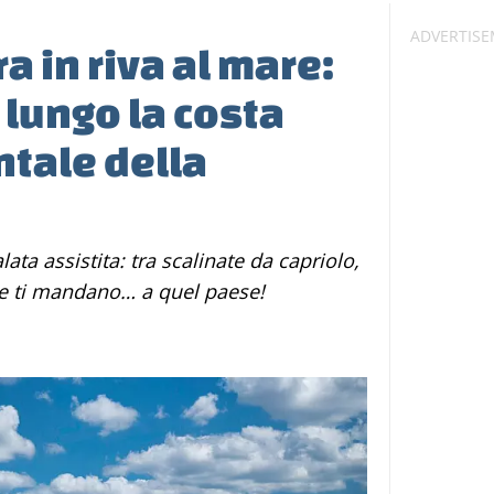
ra in riva al mare:
a lungo la costa
tale della
be ti mandano… a quel paese!