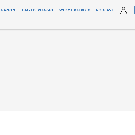
INAZIONI
DIARI DI VIAGGIO
SYUSY E PATRIZIO
PODCAST