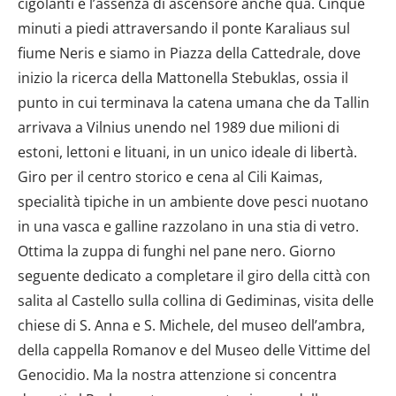
cigolanti e l’assenza di ascensore anche qua. Cinque
dalla Dichiarazione sui cookie.
minuti a piedi attraversando il ponte Karaliaus sul
Utilizziamo i cookie per personalizzare contenuti ed
fiume Neris e siamo in Piazza della Cattedrale, dove
annunci, per fornire funzionalità dei social media e per
inizio la ricerca della Mattonella Stebuklas, ossia il
analizzare il nostro traffico. Condividiamo inoltre
punto in cui terminava la catena umana che da Tallin
informazioni sul modo in cui utilizzi il nostro sito con i
arrivava a Vilnius unendo nel 1989 due milioni di
nostri partner che si occupano di analisi dei dati web,
estoni, lettoni e lituani, in un unico ideale di libertà.
pubblicità e social media, i quali potrebbero combinarle
con altre informazioni che hai fornito loro o che hanno
Giro per il centro storico e cena al Cili Kaimas,
raccolto dal tuo utilizzo dei loro servizi.
specialità tipiche in un ambiente dove pesci nuotano
in una vasca e galline razzolano in una stia di vetro.
Ottima la zuppa di funghi nel pane nero. Giorno
seguente dedicato a completare il giro della città con
salita al Castello sulla collina di Gediminas, visita delle
chiese di S. Anna e S. Michele, del museo dell’ambra,
della cappella Romanov e del Museo delle Vittime del
Genocidio. Ma la nostra attenzione si concentra