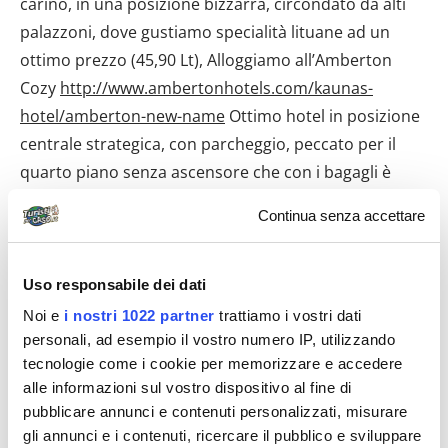
carino, in una posizione bizzarra, circondato da alti
palazzoni, dove gustiamo specialità lituane ad un
ottimo prezzo (45,90 Lt), Alloggiamo all’Amberton
Cozy
http://www.ambertonhotels.com/kaunas-
hotel/amberton-new-name
Ottimo hotel in posizione
centrale strategica, con parcheggio, peccato per il
quarto piano senza ascensore che con i bagagli è
risultato essere molto scomodo. Lasciamo Kaunas e
Continua senza accettare
percorriamo i 116 km che ci separano dal Gruto
Parkas a Druskininkai, soprannominato Stalin Word. Il
parco ospita le statue di bronzo un tempo collocate
Uso responsabile dei dati
nei parchi e nelle piazze della Lituania come simbolo
Noi e
i nostri 1022 partner
trattiamo i vostri dati
dell’oppressione del potere sovietico ed è strutturato
personali, ad esempio il vostro numero IP, utilizzando
tecnologie come i cookie per memorizzare e accedere
in modo da ricordare un campo di sterminio, con
alle informazioni sul vostro dispositivo al fine di
sottofondo musicale di marce russe diffuso dagli
pubblicare annunci e contenuti personalizzati, misurare
altoparlanti collocati sulle torrette di vedetta. A chi lo
gli annunci e i contenuti, ricercare il pubblico e sviluppare