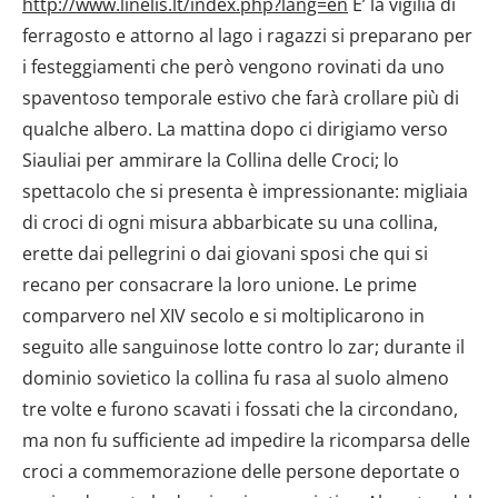
http://www.linelis.lt/index.php?lang=en
E’ la vigilia di
ferragosto e attorno al lago i ragazzi si preparano per
i festeggiamenti che però vengono rovinati da uno
spaventoso temporale estivo che farà crollare più di
qualche albero. La mattina dopo ci dirigiamo verso
Siauliai per ammirare la Collina delle Croci; lo
spettacolo che si presenta è impressionante: migliaia
di croci di ogni misura abbarbicate su una collina,
erette dai pellegrini o dai giovani sposi che qui si
recano per consacrare la loro unione. Le prime
comparvero nel XIV secolo e si moltiplicarono in
seguito alle sanguinose lotte contro lo zar; durante il
dominio sovietico la collina fu rasa al suolo almeno
tre volte e furono scavati i fossati che la circondano,
ma non fu sufficiente ad impedire la ricomparsa delle
croci a commemorazione delle persone deportate o