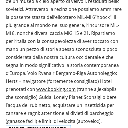
c’è un museo a cielo aperto di velivoli, residuati bellici
sovietici. Attraverso la recinzione possiamo ammirare
la possente stazza dell’elicottero MIL-MI 6“hoock”, il
più grande al mondo nel suo genere, l’incursore MIL-
MI 8, nonché diversi caccia MIG 15 e 21. Ripartiamo
per l’Italia con la consapevolezza di aver toccato con
mano un pezzo di storia spesso sconosciuta o poco
considerata dalla nostra cultura occidentale e che
segna in modo significativo la storia contemporanea
d’Europa. Volo Ryanair Bergamo-Riga Autonoleggio:
Hertz + navigatore (fortemente consigliato) Hotel
prenotati con
www.booking.com
(tranne a Jekabpils
che sconsiglio) Guida: Lonely Planet Sconsiglio bere
l’acqua del rubinetto, acquistare un insetticida per
zanzare e ragni; attenzione ai divieti di parcheggio
(ganasce facili) e limiti di velocità (autovelox).