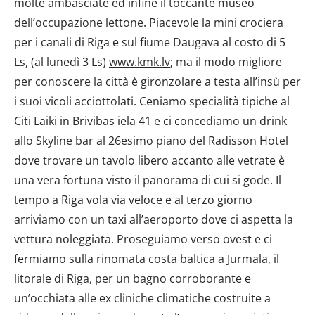
molte ambasciate ed infine il toccante museo
dell’occupazione lettone. Piacevole la mini crociera
per i canali di Riga e sul fiume Daugava al costo di 5
Ls, (al lunedì 3 Ls)
www.kmk.lv
; ma il modo migliore
per conoscere la città è gironzolare a testa all’insù per
i suoi vicoli acciottolati. Ceniamo specialità tipiche al
Citi Laiki in Brivibas iela 41 e ci concediamo un drink
allo Skyline bar al 26esimo piano del Radisson Hotel
dove trovare un tavolo libero accanto alle vetrate è
una vera fortuna visto il panorama di cui si gode. Il
tempo a Riga vola via veloce e al terzo giorno
arriviamo con un taxi all’aeroporto dove ci aspetta la
vettura noleggiata. Proseguiamo verso ovest e ci
fermiamo sulla rinomata costa baltica a Jurmala, il
litorale di Riga, per un bagno corroborante e
un’occhiata alle ex cliniche climatiche costruite a