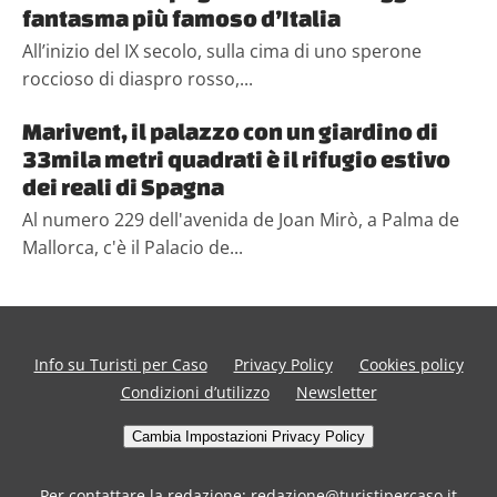
fantasma più famoso d’Italia
All’inizio del IX secolo, sulla cima di uno sperone
roccioso di diaspro rosso,...
Marivent, il palazzo con un giardino di
33mila metri quadrati è il rifugio estivo
dei reali di Spagna
Al numero 229 dell'avenida de Joan Mirò, a Palma de
Mallorca, c'è il Palacio de...
Info su Turisti per Caso
Privacy Policy
Cookies policy
Condizioni d’utilizzo
Newsletter
Cambia Impostazioni Privacy Policy
Per contattare la redazione: redazione@turistipercaso.it