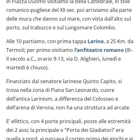
In Piazza Duomo visitiamo la bella Cattedrale, in stile
romanico-pugliese del XII sec. poi arriviamo alla parte
delle mura che danno sul mare, con vista dall’alto sul
porto, sul trabucco e sul Lungomare Colombo.
Alle 10 partiamo, con prima tappa
Larino
, a 25 Km. da
Termoli; per primo visitiamo
l’anfiteatro romano
(III–
II secolo a.C., orario 9-13
,
via D. Alighieri
,
lunedì e
martedì è chiuso).
Finanziato dal senatore larinese Quinto Capito, si
trova nella zona di Piana San Leonardo, cuore
dell’antica Larinium, a differenza del Colosseo e
dell’arena di Verona, non ha una struttura ad arcate.
E’ ellittico, con 4 porte principali, poste alle estremità
dei 2 assi; la principale o “Porta dei Gladiatori” era
quella a nord, vi passava il corteo prima dei giochi e vi