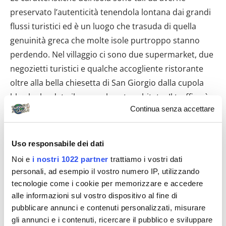
preservato l’autenticità tenendola lontana dai grandi
flussi turistici ed è un luogo che trasuda di quella
genuinità greca che molte isole purtroppo stanno
perdendo. Nel villaggio ci sono due supermarket, due
negozietti turistici e qualche accogliente ristorante
oltre alla bella chiesetta di San Giorgio dalla cupola
blu che ha dato il nome al centro abitato. Il traffico è
Continua senza accettare
minimo, non ci sono autonoleggi per cui ci si sposta
prevalentemente a piedi oppure con la navetta che
dal porto permette di raggiungere le altre due
Uso responsabile dei dati
spiagge principali.
Livadia
è un vasto litorale
Noi e
i nostri 1022 partner
trattiamo i vostri dati
sabbioso e non attrezzato (scelta, peraltro, che
personali, ad esempio il vostro numero IP, utilizzando
riguarda tutte le piccole Cicladi) con l’ottima taverna
tecnologie come i cookie per memorizzare e accedere
Pera Panta
. La navetta raggiunge anche
alle informazioni sul vostro dispositivo al fine di
pubblicare annunci e contenuti personalizzati, misurare
Tourkopigado
, una stretta baia dalle acque tranquille
gli annunci e i contenuti, ricercare il pubblico e sviluppare
di sabbia e ciottoli con un piccolo molo da dove