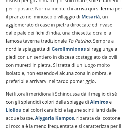
disuso per gli animali e poi solo mare, sole e tamerici
per riposare. Normalmente chi arriva qui si ferma per
il pranzo nel minuscolo villaggio di
Mesarià
, un
agglomerato di case in pietra diroccate ed invase
dalle pale dei fichi d’india, una chiesetta ocra e la
famosa taverna tradizionale
To Petrino
. Sempre a
nord la spiaggetta di
Gerolimnionas
si raggiunge a
piedi con un sentiero in discesa costeggiato da ovili
con muretti in pietra. Si tratta di un luogo molto
isolato e, non essendovi alcuna zona in ombra, è
preferibile arrivarvi nel tardo pomeriggio.
Nei litorali meridionali Schinoussa dà il meglio di sé
con gli splendidi colori delle spiagge di
Almiros
e
Lioliou
dai colori caraibici e lagune scintillanti dalle
acque basse.
Alygaria Kampos
, riparata dal costone
di roccia è la meno frequentata e si caratterizza per il