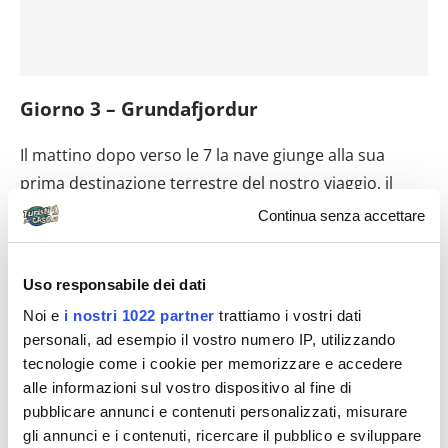
Giorno 3 – Grundafjordur
Il mattino dopo verso le 7 la nave giunge alla sua
prima destinazione terrestre del nostro viaggio, il
paese di
Grundafjordur
, di circa un migliaio di
Continua senza accettare
abitanti situato nell’omonimo fiordo. Il paese è
circondato dalle montagne, ancora parzialmente
Uso responsabile dei dati
innevate, che offrono dalla nostra posizione dei bei
Noi e
i nostri 1022 partner
trattiamo i vostri dati
panorami. La nave infatti si è ormeggiata nelle acque
personali, ad esempio il vostro numero IP, utilizzando
ad alcune centinaia di metri di distanza dalla costa,
tecnologie come i cookie per memorizzare e accedere
dal momento che per le sue dimensioni non può
alle informazioni sul vostro dispositivo al fine di
attraccare al molo. Ci trasferiremo sulla costa
pubblicare annunci e contenuti personalizzati, misurare
mediante dei ‘tender’, barche appositamente
gli annunci e i contenuti, ricercare il pubblico e sviluppare