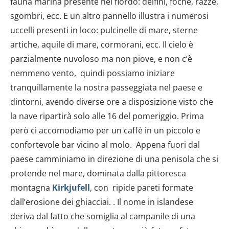
fauna marina presente nel fiordo: delfini, foche, razze,
dalla Dichiarazione sui cookie.
sgombri, ecc. E un altro pannello illustra i numerosi
Utilizziamo i cookie per personalizzare contenuti ed
uccelli presenti in loco: pulcinelle di mare, sterne
annunci, per fornire funzionalità dei social media e per
artiche, aquile di mare, cormorani, ecc. Il cielo è
analizzare il nostro traffico. Condividiamo inoltre
parzialmente nuvoloso ma non piove, e non c’è
informazioni sul modo in cui utilizzi il nostro sito con i
nemmeno vento, quindi possiamo iniziare
nostri partner che si occupano di analisi dei dati web,
tranquillamente la nostra passeggiata nel paese e
pubblicità e social media, i quali potrebbero combinarle
con altre informazioni che hai fornito loro o che hanno
dintorni, avendo diverse ore a disposizione visto che
raccolto dal tuo utilizzo dei loro servizi.
la nave ripartirà solo alle 16 del pomeriggio. Prima
però ci accomodiamo per un caffè in un piccolo e
confortevole bar vicino al molo. Appena fuori dal
paese camminiamo in direzione di una penisola che si
protende nel mare, dominata dalla pittoresca
montagna
Kirkjufell
, con ripide pareti formate
dall’erosione dei ghiacciai. . Il nome in islandese
deriva dal fatto che somiglia al campanile di una