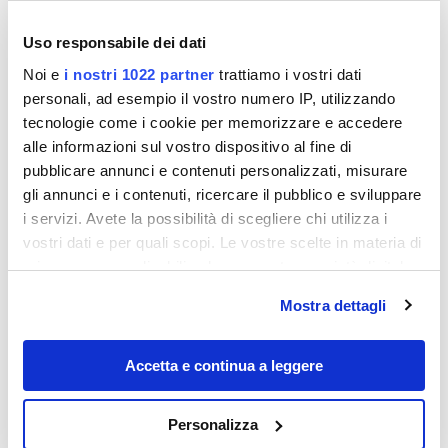
Uso responsabile dei dati
Noi e
i nostri 1022 partner
trattiamo i vostri dati
personali, ad esempio il vostro numero IP, utilizzando
tecnologie come i cookie per memorizzare e accedere
alle informazioni sul vostro dispositivo al fine di
pubblicare annunci e contenuti personalizzati, misurare
gli annunci e i contenuti, ricercare il pubblico e sviluppare
i servizi. Avete la possibilità di scegliere chi utilizza i
vostri dati e per quali scopi. Le vostre scelte in materia di
privacy sono applicabili solo su questa proprietà digitale
in cui avete effettuato le vostre scelte. È possibile
Mostra dettagli
News
modificare o revocare il proprio consenso in qualsiasi
momento dalla Dichiarazione sui cookie o facendo clic
sull'icona di attivazione della privacy.
Accetta e continua a leggere
Con il tuo consenso, vorremmo anche:
Personalizza
raccogliere informazioni sulla tua posizione