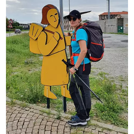
dalla Dichiarazione sui cookie.
Utilizziamo i cookie per personalizzare contenuti ed
annunci, per fornire funzionalità dei social media e per
analizzare il nostro traffico. Condividiamo inoltre
informazioni sul modo in cui utilizzi il nostro sito con i
nostri partner che si occupano di analisi dei dati web,
pubblicità e social media, i quali potrebbero combinarle
con altre informazioni che hai fornito loro o che hanno
raccolto dal tuo utilizzo dei loro servizi.