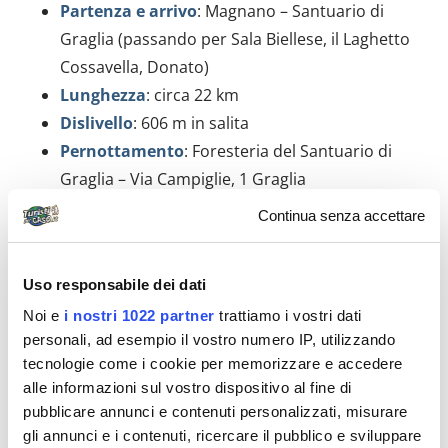
Partenza e arrivo
: Magnano – Santuario di
Graglia (passando per Sala Biellese, il Laghetto
Cossavella, Donato)
Lunghezza
: circa 22 km
Dislivello
: 606 m in salita
Pernottamento
: Foresteria del Santuario di
Graglia – Via Campiglie, 1 Graglia
Continua senza accettare
Tappa 4
Partenza e arrivo
: Santuario di Graglia –
Uso responsabile dei dati
Santuario di Oropa (passando sul fianco del
Noi e
i nostri 1022 partner
trattiamo i vostri dati
Mombarone si arriva a Sordevolo dove si
personali, ad esempio il vostro numero IP, utilizzando
attraversano boschi e pascoli fino a raggiungere
tecnologie come i cookie per memorizzare e accedere
Favaro. Da Favaro inizia l’impegnativo sentiero
alle informazioni sul vostro dispositivo al fine di
D1 e si sale verso la meta finale tra le montagne
pubblicare annunci e contenuti personalizzati, misurare
gli annunci e i contenuti, ricercare il pubblico e sviluppare
delle Alpi Biellesi)