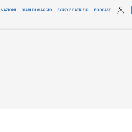
INAZIONI
DIARI DI VIAGGIO
SYUSY E PATRIZIO
PODCAST