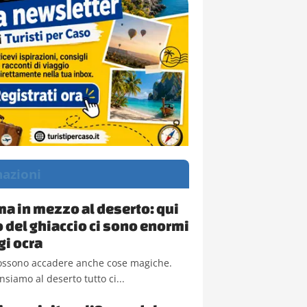
nazioni
 ma in mezzo al deserto: qui
o del ghiaccio ci sono enormi
i ocra
ssono accadere anche cose magiche.
iamo al deserto tutto ci...