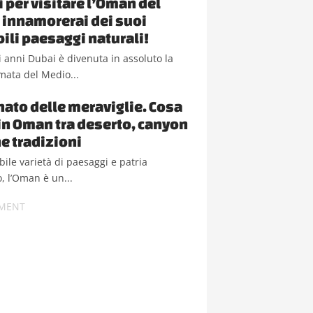
i per visitare l’Oman del
i innamorerai dei suoi
bili paesaggi naturali!
i anni Dubai è divenuta in assoluto la
mata del Medio...
anato delle meraviglie. Cosa
in Oman tra deserto, canyon
he tradizioni
ibile varietà di paesaggi e patria
o, l’Oman è un...