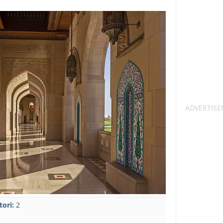
tori:
2