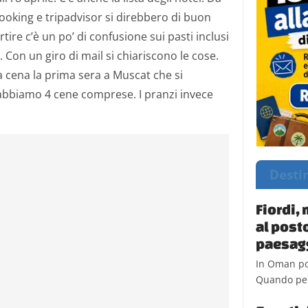
 booking e tripadvisor si direbbero di buon
rtire c’è un po’ di confusione sui pasti inclusi
 Con un giro di mail si chiariscono le cose.
cena la prima sera a Muscat che si
 abbiamo 4 cene comprese. I pranzi invece
Desti
Fiordi,
al post
paesagg
In Oman po
Quando pens