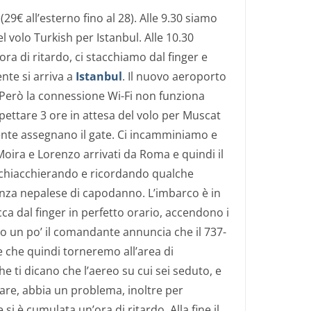
29€ all’esterno fino al 28). Alle 9.30 siamo
el volo Turkish per Istanbul. Alle 10.30
ra di ritardo, ci stacchiamo dal finger e
nte si arriva a
Istanbul
. Il nuovo aeroporto
 Però la connessione Wi-Fi non funziona
ttare 3 ore in attesa del volo per Muscat
mente assegnano il gate. Ci incamminiamo e
ira e Lorenzo arrivati da Roma e quindi il
chiacchierando e ricordando qualche
za nepalese di capodanno. L’imbarco è in
acca dal finger in perfetto orario, accendono i
opo un po’ il comandante annuncia che il 737-
 che quindi torneremo all’area di
e ti dicano che l’aereo su cui sei seduto, e
lare, abbia un problema, inoltre per
 si è cumulata un’ora di ritardo. Alla fine il