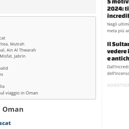
5 motiv
2024: t
incredi
Negli ultim
meta più a
cat
Il Sult
chea, Mutrah
hal, Ain Al Thwarah
vedere 
Misfat, Jabrin
e antic
Dall’incred
alid
dell’incens
ns
lia
sul viaggio in Oman
in Oman
scat