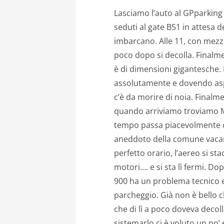
Lasciamo l’auto al GPparking (
seduti al gate B51 in attesa d
imbarcano. Alle 11, con mezzo
poco dopo si decolla. Finalme
è di dimensioni gigantesche.
assolutamente e dovendo aspe
c’è da morire di noia. Final
quando arriviamo troviamo Mo
tempo passa piacevolmente 
aneddoto della comune vacan
perfetto orario, l’aereo si st
motori…. e si sta lì fermi. D
900 ha un problema tecnico e
parcheggio. Già non è bello ch
che di lì a poco doveva decol
sistemarlo ci è voluto un po’ e