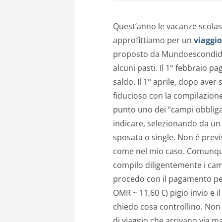
Quest’anno le vacanze scolast
approfittiamo per un
viaggi
proposto da Mundoescondido 
alcuni pasti. Il 1° febbraio p
saldo. Il 1° aprile, dopo aver 
fiducioso con la compilazione
punto uno dei “campi obbliga
indicare, selezionando da un
sposata o single. Non è prev
come nel mio caso. Comunque
compilo diligentemente i camp
procedo con il pagamento per
OMR ~ 11,60 €) pigio invio e 
chiedo cosa controllino. Non 
di viaggio che arrivano via mail