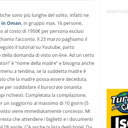
iche sono più lunghe del solito, infatti ne
o in Oman
, in gruppo max. 16 persone,
al costo di 1950€ per persona esclusi
aghiamo l’acconto. Il 23 marzo paghiamo il
seguito il tutorial su Youtube, parto
 della domanda di visto on-line. Ad un certo
tori” è “nome della madre” e bisogna anche
 menu a tendina, se la suddetta madre è
isto che la madre possa essere deceduta,
 per soddisfare il burocrate omanita
i richiesti. Completata la compilazione,
 un soggiorno al massimo di 10 giorni (5
il visto viene immediatamente concesso. Mi
resta che attendere i biglietti e i documenti
 l’8 aprile. C’è anche la lista degli hotel. Da