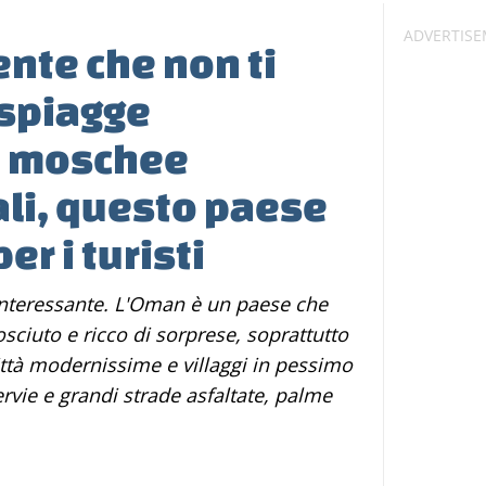
ente che non ti
 spiagge
 e moschee
i, questo paese
er i turisti
osciuto e ricco di sorprese, soprattutto
ittà modernissime e villaggi in pessimo
ervie e grandi strade asfaltate, palme