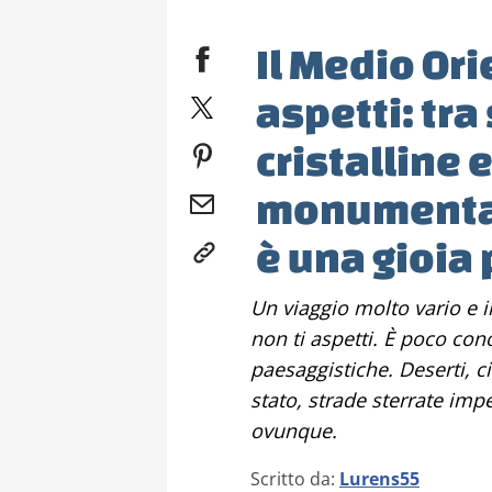
Il Medio Ori
aspetti: tra
cristalline
monumental
è una gioia p
Un viaggio molto vario e interessante. L'Oman è un paese che
non ti aspetti. È poco con
paesaggistiche. Deserti, c
stato, strade sterrate imp
ovunque.
Scritto da:
Lurens55