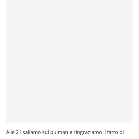
dalla Dichiarazione sui cookie.
Utilizziamo i cookie per personalizzare contenuti ed
annunci, per fornire funzionalità dei social media e per
analizzare il nostro traffico. Condividiamo inoltre
informazioni sul modo in cui utilizzi il nostro sito con i
nostri partner che si occupano di analisi dei dati web,
pubblicità e social media, i quali potrebbero combinarle
con altre informazioni che hai fornito loro o che hanno
raccolto dal tuo utilizzo dei loro servizi.
Alle 21 saliamo sul pulman e ringraziamo il fatto di