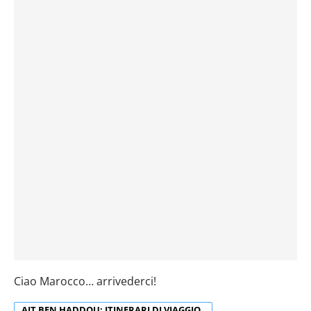
Ciao Marocco… arrivederci!
AIT BEN HADDOU: ITINERARI DI VIAGGIO