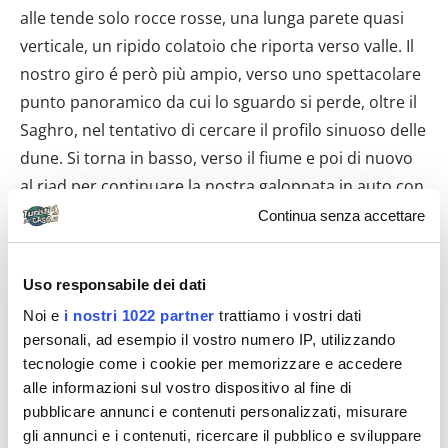
alle tende solo rocce rosse, una lunga parete quasi
verticale, un ripido colatoio che riporta verso valle. Il
nostro giro é però più ampio, verso uno spettacolare
punto panoramico da cui lo sguardo si perde, oltre il
Saghro, nel tentativo di cercare il profilo sinuoso delle
dune. Si torna in basso, verso il fiume e poi di nuovo
al riad per continuare la nostra galoppata in auto con
destinazione Errachidia e terminare così il nostro
Continua senza accettare
viaggio nel viaggio. Siamo qui a
Errachidia
nuovamente soli. La nostra guida ha orientato il
Uso responsabile dei dati
musone della sua 4×4 verso Marrakech dove arriverà,
Noi e
i nostri 1022 partner
trattiamo i vostri dati
visti i tanti posti di blocco, alle prime luci dell’alba per
personali, ad esempio il vostro numero IP, utilizzando
ripartire di nuovo verso il deserto con un’altra
tecnologie come i cookie per memorizzare e accedere
comitiva. Avvertiamo uno strano senso di confusione.
alle informazioni sul vostro dispositivo al fine di
Tanto rumore, tante persone che si spostano,
pubblicare annunci e contenuti personalizzati, misurare
clacson, motorini, mercanti, smog. Cerchiamo un
gli annunci e i contenuti, ricercare il pubblico e sviluppare