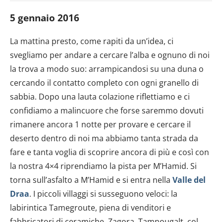
5 gennaio 2016
La mattina presto, come rapiti da un’idea, ci
svegliamo per andare a cercare l’alba e ognuno di noi
la trova a modo suo: arrampicandosi su una duna o
cercando il contatto completo con ogni granello di
sabbia. Dopo una lauta colazione riflettiamo e ci
confidiamo a malincuore che forse saremmo dovuti
rimanere ancora 1 notte per provare e cercare il
deserto dentro di noi ma abbiamo tanta strada da
fare e tanta voglia di scoprire ancora di più e così con
la nostra 4×4 riprendiamo la pista per M’Hamid. Si
torna sull’asfalto a M’Hamid e si entra nella
Valle del
Draa
. I piccoli villaggi si susseguono veloci: la
labirintica Tamegroute, piena di venditori e
fabbricatori di ceramiche, Zagora, Tamnougalt, col