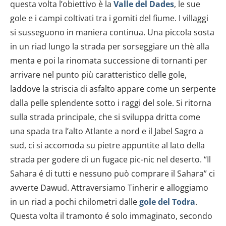
questa volta l’obiettivo è la
Valle del Dades
, le sue
gole e i campi coltivati tra i gomiti del fiume. I villaggi
si susseguono in maniera continua. Una piccola sosta
in un riad lungo la strada per sorseggiare un thè alla
menta e poi la rinomata successione di tornanti per
arrivare nel punto più caratteristico delle gole,
laddove la striscia di asfalto appare come un serpente
dalla pelle splendente sotto i raggi del sole. Si ritorna
sulla strada principale, che si sviluppa dritta come
una spada tra l’alto Atlante a nord e il Jabel Sagro a
sud, ci si accomoda su pietre appuntite al lato della
strada per godere di un fugace pic-nic nel deserto. “Il
Sahara é di tutti e nessuno può comprare il Sahara” ci
avverte Dawud. Attraversiamo Tinherir e alloggiamo
in un riad a pochi chilometri dalle
gole del Todra
.
Questa volta il tramonto é solo immaginato, secondo