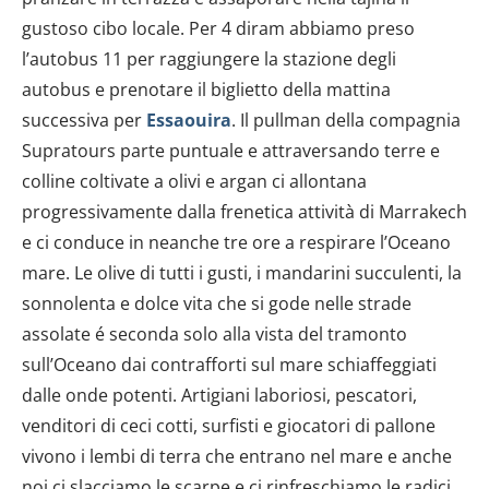
gustoso cibo locale. Per 4 diram abbiamo preso
l’autobus 11 per raggiungere la stazione degli
autobus e prenotare il biglietto della mattina
successiva per
Essaouira
. Il pullman della compagnia
Supratours parte puntuale e attraversando terre e
colline coltivate a olivi e argan ci allontana
progressivamente dalla frenetica attività di Marrakech
e ci conduce in neanche tre ore a respirare l’Oceano
mare. Le olive di tutti i gusti, i mandarini succulenti, la
sonnolenta e dolce vita che si gode nelle strade
assolate é seconda solo alla vista del tramonto
sull’Oceano dai contrafforti sul mare schiaffeggiati
dalle onde potenti. Artigiani laboriosi, pescatori,
venditori di ceci cotti, surfisti e giocatori di pallone
vivono i lembi di terra che entrano nel mare e anche
noi ci slacciamo le scarpe e ci rinfreschiamo le radici.