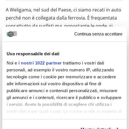
A Weligama, nel sud del Paese, ci siamo recati in auto
perché non è collegata dalla ferrovia. È frequentata
soprattutto da surfisti ma, nonostante le onde, si
possono fare delle belle nuotate nell’oceano. Anche i
Continua senza accettare
dintorni sono interessanti. Galle, per esempio, è una
città portuale con un imponente forte e un faro. Gli
Uso responsabile dei dati
edifici ricordano come in passato sia stata
Noi e
i nostri 1022 partner
trattiamo i vostri dati
conquistata dai portoghesi, dagli olandesi e dagli
personali, ad esempio il vostro numero IP, utilizzando
inglesi.
tecnologie come i cookie per memorizzare e accedere
alle informazioni sul vostro dispositivo al fine di
Abbiamo terminato la nostra visita dello Sri Lanka
pubblicare annunci e contenuti personalizzati, misurare
tornando in treno, comodamente seduti, a Colombo
gli annunci e i contenuti, ricercare il pubblico e sviluppare
e raggiungendo di nuovo Negombo per un’ultima
i servizi. Avete la possibilità di scegliere chi utilizza i
notte nel Paese.
vostri dati e per quali scopi. Le vostre scelte in materia di
privacy sono applicabili solo su questa proprietà digitale
Poche settimane dopo il nostro ritorno una serie di
in cui avete effettuato le vostre scelte. È possibile