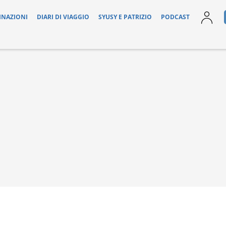
INAZIONI
DIARI DI VIAGGIO
SYUSY E PATRIZIO
PODCAST