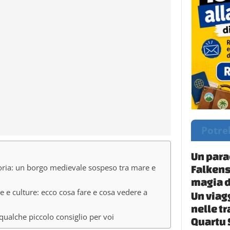
Potre
Un para
toria: un borgo medievale sospeso tra mare e
Falkens
magia d
 e culture: ecco cosa fare e cosa vedere a
Un viag
nelle t
qualche piccolo consiglio per voi
Quartu S