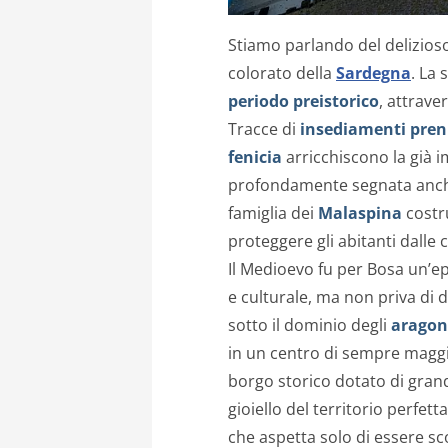
Stiamo parlando del delizios
colorato della
Sardegna
. La 
periodo preistorico
, attrav
Tracce di
insediamenti pren
fenicia
arricchiscono la già 
profondamente segnata anc
famiglia dei
Malaspina
costru
proteggere gli abitanti dalle
Il Medioevo fu per Bosa un’
e culturale, ma non priva di di
sotto il dominio degli
aragon
in un centro di sempre maggi
borgo storico dotato di grand
gioiello del territorio perfet
che aspetta solo di essere sc