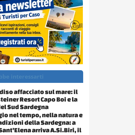
bbe interessarti
diso affacciato sul mare: il
teiner Resort Capo Boi e la
el Sud Sardegna
gio nel tempo, nella natura e
radizioni della Sardegna: a
ant’Elena arriva A.Si.Biri, il