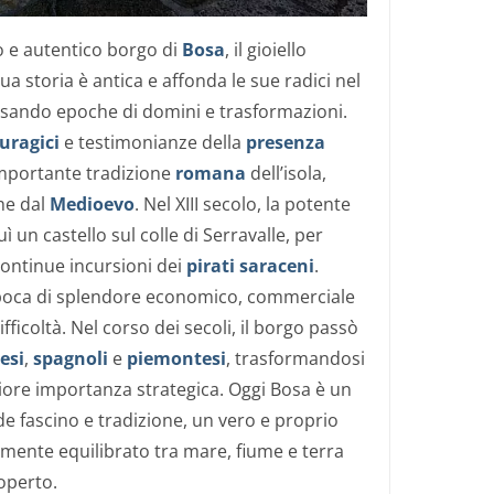
o e autentico borgo di
Bosa
, il gioiello
sua storia è antica e affonda le sue radici nel
ersando epoche di domini e trasformazioni.
uragici
e testimonianze della
presenza
importante tradizione
romana
dell’isola,
he dal
Medioevo
. Nel XIII secolo, la potente
ì un castello sul colle di Serravalle, per
 continue incursioni dei
pirati saraceni
.
epoca di splendore economico, commerciale
fficoltà. Nel corso dei secoli, il borgo passò
esi
,
spagnoli
e
piemontesi
, trasformandosi
ore importanza strategica. Oggi Bosa è un
e fascino e tradizione, un vero e proprio
tamente equilibrato tra mare, fiume e terra
operto.