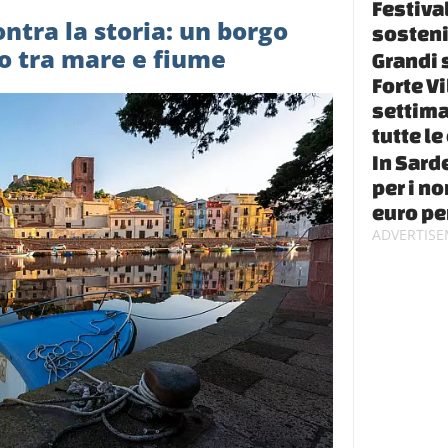
Festival
ontra la storia: un borgo
sosteni
o tra mare e fiume
Grandi s
Forte Vi
settima
tutte le
In Sard
per i n
euro pe