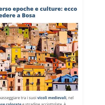
erso epoche e culture: ecco
vedere a Bosa
passeggiare tra i suoi
vicoli medievali
, nel
ase colorate
e stradine acciottolate, è