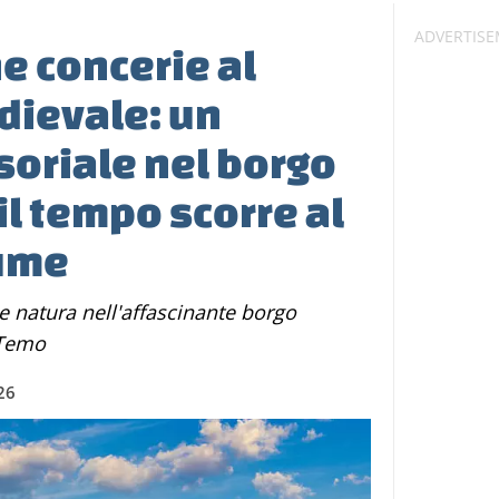
e concerie al
dievale: un
soriale nel borgo
il tempo scorre al
iume
 Temo
26