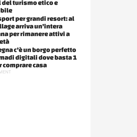
 del turismo etico e
bile
port per grandi resort: al
llage arriva un’intera
na per rimanere attivi a
 età
egna c’è un borgo perfetto
omadi digitali dove basta 1
r comprare casa