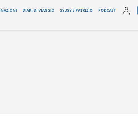
INAZIONI
DIARI DI VIAGGIO
SYUSY E PATRIZIO
PODCAST