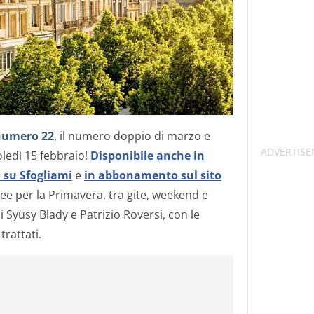
 numero 22
, il numero doppio di marzo e
oledì 15 febbraio!
Disponibile anche in
o su Sfogliami
e
in abbonamento sul sito
idee per la Primavera, tra gite, weekend e
di Syusy Blady e Patrizio Roversi, con le
trattati.