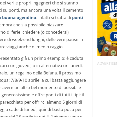
dei veri e propri ingegneri che si stanno
i su ponti, ma ancora una volta il cemento
a buona agendina
. Infatti si tratta di
ponti
sembra che sia possibile piazzare
o di ferie, chiedere (o concedersi)
re di week-end lunghi, delle vere pause in
are viaggi anche di medio raggio…
presentato già un primo esempio: è caduta
carci un giovedì, o in alternativa un lunedì,
nnaio, un regalino della Befana. Il prossimo
squa: 7/8/9/10 aprile, a cui basta aggiungere
 avere un altro bel momento di possibile
generosissimo e offre ponti di tutti i tipi: il
parecchiato per offrirci almeno 5 giorni di
maggio cade di lunedì, quindi basta poco per
ana: dal 28 aprile in poi. Il 2 giugno viene di