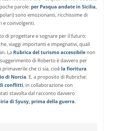
 poche parole:
per Pasqua andate in Sicilia
,
opolari) sono emozionanti, ricchissime di
i e coinvolgenti.
 di progettare e sognare per il futuro:
e, viaggi importanti e impegnativi, quali
tan. La
Rubrica del turismo accessibile
non
l suggerimento di Roberto è davvero per
ù primaverile che ci sia, cioè
la fioritura
io di Norcia
. E, a proposito di Rubriche:
i conflitti
, in collaborazione con
ti stavolta dal racconto davvero
Siria di Syusy, prima della guerra
.