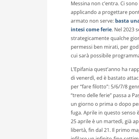
Messina non c’entra. Ci sono 
applicando a progettare pont
armato non serve:
basta un
intesi come ferie
. Nel 2023 
strategicamente qualche giorn
permessi ben mirati, per gode
cui sarà possibile programm
L’Epifania quest’anno ha rap
di venerdì, ed è bastato attac
per “fare filotto”: 5/6/7/8 ge
“treno delle ferie” passa a Pa
un giorno o prima o dopo per
fuga. Aprile in questo senso è 
25 aprile è un martedì, già ap
libertà, fin dal 21. Il primo 
infilare un infinito-fine-settim