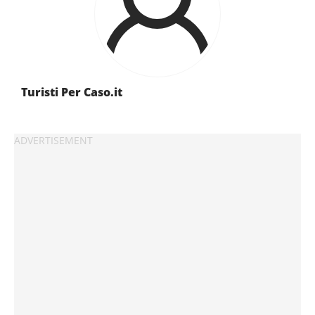
che si occupano di analisi dei dati web, pubblicità e social med
potrebbero combinarle con altre informazioni che hai fornito 
hanno raccolto dal tuo utilizzo dei loro servizi.
Turisti Per Caso.it