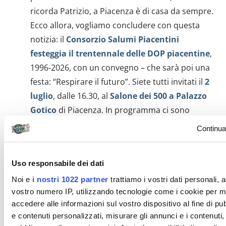
ricorda Patrizio, a Piacenza è di casa da sempre.
Ecco allora, vogliamo concludere con questa
notizia: il
Consorzio Salumi Piacentini
festeggia il trentennale delle DOP piacentine
,
1996-2026, con un convegno – che sarà poi una
festa: “Respirare il futuro”. Siete tutti invitati il
2
luglio
, dalle 16.30, al
Salone dei 500
a Palazzo
Gotico
di Piacenza. In programma ci sono
interventi di protagonisti, specialisti, economisti,
Continua
musicisti e semplici consumisti, golosi di salumi!
Segnatevi l’appuntamento.
Uso responsabile dei dati
Noi e
i nostri 1022 partner
trattiamo i vostri dati personali, 
Il TG del Turismo è realizzato in collaborazione con
vostro numero IP, utilizzando tecnologie come i cookie per 
‪Columbus Assicurazioni:
i lettori di #turistipercaso
accedere alle informazioni sul vostro dispositivo al fine di p
e contenuti personalizzati, misurare gli annunci e i contenuti, 
hanno uno sconto del 10% sulle polizze viaggio,