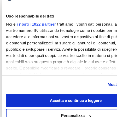
Uso responsabile dei dati
Noi e
i nostri 1022 partner
trattiamo i vostri dati personali, 
vostro numero IP, utilizzando tecnologie come i cookie per 
accedere alle informazioni sul vostro dispositivo al fine di p
e contenuti personalizzati, misurare gli annunci e i contenuti, 
pubblico e sviluppare i servizi. Avete la possibilità di scegliere
vostri dati e per quali scopi. Le vostre scelte in materia di p
applicabili solo su questa proprietà digitale in cui avete effett
scelte. È possibile modificare o revocare il proprio consenso 
momento dalla Dichiarazione sui cookie o facendo clic sull'ic
attivazione della privacy.
Mostr
Con il tuo consenso, vorremmo anche:
Accetta e continua a leggere
raccogliere informazioni sulla tua posizione geografic
un'approssimazione di qualche metro,
Identificare il tuo dispositivo, scansionandolo attivame
Personalizza