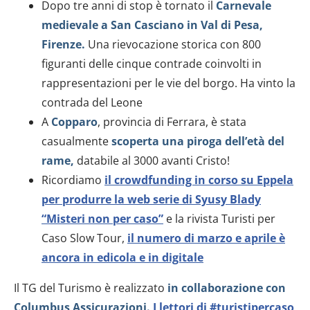
Dopo tre anni di stop è tornato il
Carnevale
medievale a San Casciano in Val di Pesa,
Firenze.
Una rievocazione storica con 800
figuranti delle cinque contrade coinvolti in
rappresentazioni per le vie del borgo. Ha vinto la
contrada del Leone
A
Copparo
, provincia di Ferrara, è stata
casualmente
scoperta una piroga dell’età del
rame,
databile al 3000 avanti Cristo!
Ricordiamo
il crowdfunding in corso su Eppela
per produrre la web serie di Syusy Blady
“Misteri non per caso”
e la rivista Turisti per
Caso Slow Tour,
il numero di marzo e aprile è
ancora in edicola e in digitale
Il TG del Turismo è realizzato
in collaborazione con
Columbus Assicurazioni.
I lettori di #turistipercaso