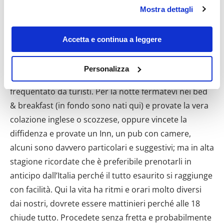
in cui avete effettuato le vostre scelte. È possibile
britannica. Fermatevi a raccogliere le fragole che
Mostra dettagli
modificare o revocare il proprio consenso in qualsiasi
mangerete o a prendere una fetta di torta da un
momento dalla Dichiarazione sui cookie o facendo clic
tavolino lasciato incustodito, che potrete pagare
sull'icona di attivazione della privacy.
Accetta e continua a leggere
lasciando i soldi nell’apposita cassetta senza che
Con il tuo consenso, vorremmo anche:
nessuno pensi neanche lontanamente a rubarli.
Personalizza
raccogliere informazioni sulla tua posizione
Provate il famoso “fish and chips” in un locale non
geografica, con un'approssimazione di qualche
frequentato da turisti. Per la notte fermatevi nei bed
metro,
& breakfast (in fondo sono nati qui) e provate la vera
Identificare il tuo dispositivo, scansionandolo
colazione inglese o scozzese, oppure vincete la
attivamente alla ricerca di caratteristiche specifiche
diffidenza e provate un Inn, un pub con camere,
(impronte digitali).
alcuni sono davvero particolari e suggestivi; ma in alta
Approfondisci come vengono elaborati i tuoi dati personali
stagione ricordate che è preferibile prenotarli in
e imposta le tue preferenze nella
sezione dettagli
. Puoi
modificare o ritirare il tuo consenso in qualsiasi momento
anticipo dall’Italia perché il tutto esaurito si raggiunge
dalla Dichiarazione sui cookie.
con facilità. Qui la vita ha ritmi e orari molto diversi
dai nostri, dovrete essere mattinieri perché alle 18
Utilizziamo i cookie per personalizzare contenuti ed
chiude tutto. Procedete senza fretta e probabilmente
annunci, per fornire funzionalità dei social media e per