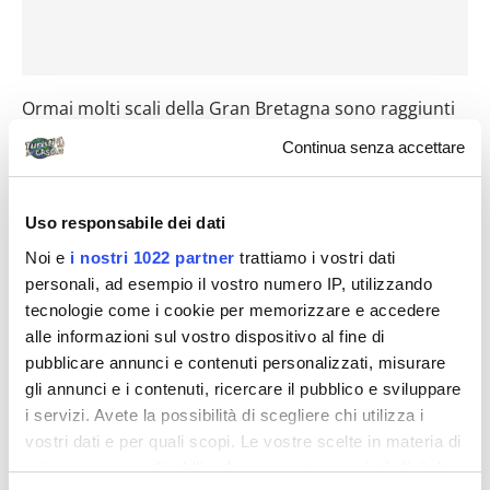
Ormai molti scali della Gran Bretagna sono raggiunti
da voli low cost in tutte le stagioni. Sicuramente il
Continua senza accettare
modo migliore di visitarla è approfittare di uno di
questi e proseguire con un’automobile a noleggio:
Uso responsabile dei dati
fuori dai grandi centri guidare “dalla parte sbagliata”
Noi e
i nostri 1022 partner
trattiamo i vostri dati
non è difficile come sembra e si ha la libertà
personali, ad esempio il vostro numero IP, utilizzando
necessaria per esplorare anche le zone meno battute.
tecnologie come i cookie per memorizzare e accedere
Cercate le strade definite “panoramiche”, dietro ogni
alle informazioni sul vostro dispositivo al fine di
curva c’è un nuovo scorcio da scoprire. Fermatevi per
pubblicare annunci e contenuti personalizzati, misurare
il rito del tè con il latte e gli scones in una delle salette
gli annunci e i contenuti, ricercare il pubblico e sviluppare
che troverete ovunque. Provate anche i pub locali per
i servizi. Avete la possibilità di scegliere chi utilizza i
vostri dati e per quali scopi. Le vostre scelte in materia di
i pranzi e le cene, spesso nascondono gustose
privacy sono applicabili solo su questa proprietà digitale
sorprese nonostante la pessima fama della cucina