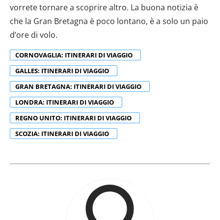
vorrete tornare a scoprire altro. La buona notizia è
analizzare il nostro traffico. Condividiamo inoltre
che la Gran Bretagna è poco lontano, è a solo un paio
informazioni sul modo in cui utilizzi il nostro sito con i
nostri partner che si occupano di analisi dei dati web,
d’ore di volo.
pubblicità e social media, i quali potrebbero combinarle
CORNOVAGLIA: ITINERARI DI VIAGGIO
con altre informazioni che hai fornito loro o che hanno
raccolto dal tuo utilizzo dei loro servizi.
GALLES: ITINERARI DI VIAGGIO
GRAN BRETAGNA: ITINERARI DI VIAGGIO
LONDRA: ITINERARI DI VIAGGIO
REGNO UNITO: ITINERARI DI VIAGGIO
SCOZIA: ITINERARI DI VIAGGIO