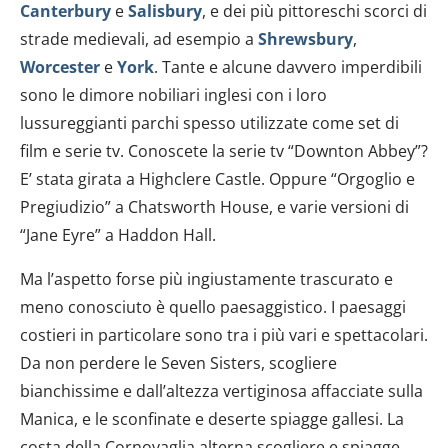
Canterbury
e
Salisbury
, e dei più pittoreschi scorci di
strade medievali, ad esempio a
Shrewsbury
,
Worcester
e
York
. Tante e alcune davvero imperdibili
sono le dimore nobiliari inglesi con i loro
lussureggianti parchi spesso utilizzate come set di
film e serie tv. Conoscete la serie tv “Downton Abbey”?
E’ stata girata a Highclere Castle. Oppure “Orgoglio e
Pregiudizio” a Chatsworth House, e varie versioni di
“Jane Eyre” a Haddon Hall.
Ma l’aspetto forse più ingiustamente trascurato e
meno conosciuto è quello paesaggistico. I paesaggi
costieri in particolare sono tra i più vari e spettacolari.
Da non perdere le Seven Sisters, scogliere
bianchissime e dall’altezza vertiginosa affacciate sulla
Manica, e le sconfinate e deserte spiagge gallesi. La
costa della Cornovaglia alterna scogliere e spiagge