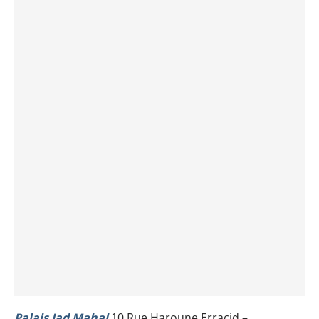
Palais Jad Mahal
10 Rue Haroune Erracid –