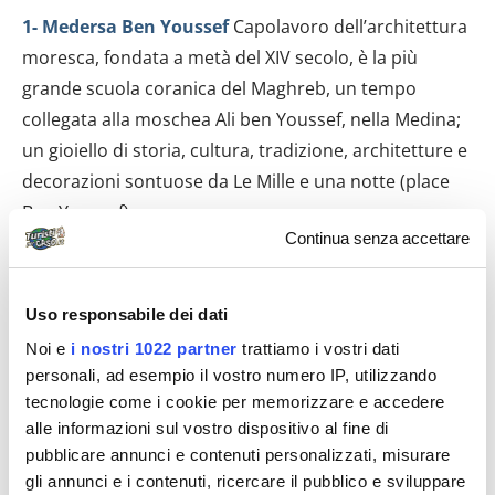
1- Medersa Ben Youssef
Capolavoro dell’architettura
moresca, fondata a metà del XIV secolo, è la più
grande scuola coranica del Maghreb, un tempo
collegata alla moschea Ali ben Youssef, nella Medina;
un gioiello di storia, cultura, tradizione, architetture e
decorazioni sontuose da Le Mille e una notte (place
Ben Youssef).
Continua senza accettare
2- Giardino Majorelle
L’incantevole oasi di pace, che
negli anni ’20 fu il rifugio privato del pittore francese
Uso responsabile dei dati
Jacques Majorelle e in seguito di Yves Saint-Laurent, è
Noi e
i nostri 1022 partner
trattiamo i vostri dati
un intramontabile rendez-vous pomeridiano per un
personali, ad esempio il vostro numero IP, utilizzando
tè alla menta da gustare al fresco, tra fiori e piante
tecnologie come i cookie per memorizzare e accedere
esotiche, fontane e colori intensi (avenue Yacoub el-
alle informazioni sul vostro dispositivo al fine di
Mansour).
pubblicare annunci e contenuti personalizzati, misurare
gli annunci e i contenuti, ricercare il pubblico e sviluppare