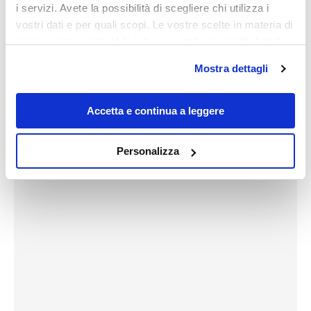
i servizi. Avete la possibilità di scegliere chi utilizza i
vostri dati e per quali scopi. Le vostre scelte in materia di
privacy sono applicabili solo su questa proprietà digitale
in cui avete effettuato le vostre scelte. È possibile
Mostra dettagli
modificare o revocare il proprio consenso in qualsiasi
momento dalla Dichiarazione sui cookie o facendo clic
sull'icona di attivazione della privacy.
Accetta e continua a leggere
Con il tuo consenso, vorremmo anche:
Personalizza
raccogliere informazioni sulla tua posizione
geografica, con un'approssimazione di qualche
metro,
Identificare il tuo dispositivo, scansionandolo
attivamente alla ricerca di caratteristiche specifiche
(impronte digitali).
Approfondisci come vengono elaborati i tuoi dati personali
e imposta le tue preferenze nella
sezione dettagli
. Puoi
modificare o ritirare il tuo consenso in qualsiasi momento