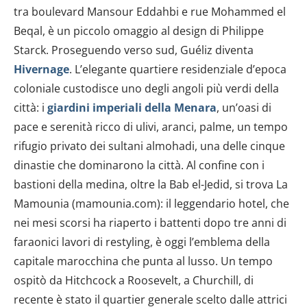
tra boulevard Mansour Eddahbi e rue Mohammed el
Beqal, è un piccolo omaggio al design di Philippe
Starck. Proseguendo verso sud, Guéliz diventa
Hivernage
. L’elegante quartiere residenziale d’epoca
coloniale custodisce uno degli angoli più verdi della
città: i
giardini imperiali della Menara
, un’oasi di
pace e serenità ricco di ulivi, aranci, palme, un tempo
rifugio privato dei sultani almohadi, una delle cinque
dinastie che dominarono la città. Al confine con i
bastioni della medina, oltre la Bab el-Jedid, si trova La
Mamounia (mamounia.com): il leggendario hotel, che
nei mesi scorsi ha riaperto i battenti dopo tre anni di
faraonici lavori di restyling, è oggi l’emblema della
capitale marocchina che punta al lusso. Un tempo
ospitò da Hitchcock a Roosevelt, a Churchill, di
recente è stato il quartier generale scelto dalle attrici