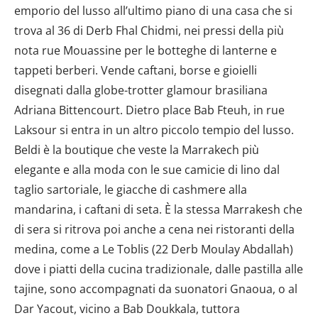
emporio del lusso all’ultimo piano di una casa che si
trova al 36 di Derb Fhal Chidmi, nei pressi della più
nota rue Mouassine per le botteghe di lanterne e
tappeti berberi. Vende caftani, borse e gioielli
disegnati dalla globe-trotter glamour brasiliana
Adriana Bittencourt. Dietro place Bab Fteuh, in rue
Laksour si entra in un altro piccolo tempio del lusso.
Beldi è la boutique che veste la Marrakech più
elegante e alla moda con le sue camicie di lino dal
taglio sartoriale, le giacche di cashmere alla
mandarina, i caftani di seta. È la stessa Marrakesh che
di sera si ritrova poi anche a cena nei ristoranti della
medina, come a Le Toblis (22 Derb Moulay Abdallah)
dove i piatti della cucina tradizionale, dalle pastilla alle
tajine, sono accompagnati da suonatori Gnaoua, o al
Dar Yacout, vicino a Bab Doukkala, tuttora