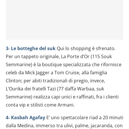
dalla Dichiarazione sui cookie.
Utilizziamo i cookie per personalizzare contenuti ed
annunci, per fornire funzionalità dei social media e per
analizzare il nostro traffico. Condividiamo inoltre
informazioni sul modo in cui utilizzi il nostro sito con i
nostri partner che si occupano di analisi dei dati web,
3- Le botteghe del suk
Qui lo shopping è sfrenato.
pubblicità e social media, i quali potrebbero combinarle
Per un tappeto originale, La Porte d’Or (115 Souk
con altre informazioni che hai fornito loro o che hanno
raccolto dal tuo utilizzo dei loro servizi.
Semmarine) è la boutique specializzata che rifornisce
celeb da Mick Jagger a Tom Cruise, alla famiglia
Clinton; per abiti tradizionali di pregio, invece,
L’Ourika dei fratelli Tazi (77 daffa Warbaa, suk
Semmarine) realizza capi unici e raffinati, fra i clienti
conta vip e stilisti come Armani.
4- Kasbah Agafay
E’ uno spettacolare riad a 20 minuti
dalla Medina, immerso tra ulivi, palme, jacaranda, con