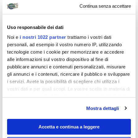
PARTECIPARE:
Continua senza accettare
Indonesia International Circus Festival 2010
Uso responsabile dei dati
È il primo e il più grande tra i festival circensi
Noi e
i nostri 1022 partner
trattiamo i vostri dati
indonesiani. Dura la bellezza di undici giorni, a partire
personali, ad esempio il vostro numero IP, utilizzando
dal primo di luglio. Si terrà a Lapangan Parkir Timur
tecnologie come i cookie per memorizzare e accedere
alle informazioni sul vostro dispositivo al fine di
Senayan. Non so a voi, ma a me detta così suona
pubblicare annunci e contenuti personalizzati, misurare
decisamente bene.
gli annunci e i contenuti, ricercare il pubblico e sviluppare
i servizi. Avete la possibilità di scegliere chi utilizza i
vostri dati e per quali scopi. Le vostre scelte in materia di
privacy sono applicabili solo su questa proprietà digitale
in cui avete effettuato le vostre scelte. È possibile
Mostra dettagli
modificare o revocare il proprio consenso in qualsiasi
momento dalla Dichiarazione sui cookie o facendo clic
sull'icona di attivazione della privacy.
Accetta e continua a leggere