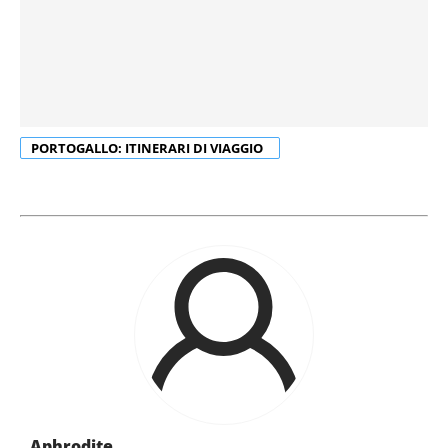
sull'icona di attivazione della privacy.
Accetta e continua a leggere
Con il tuo consenso, vorremmo anche:
Personalizza
raccogliere informazioni sulla tua posizione
geografica, con un'approssimazione di qualche
metro,
PORTOGALLO: ITINERARI DI VIAGGIO
Identificare il tuo dispositivo, scansionandolo
attivamente alla ricerca di caratteristiche specifiche
(impronte digitali).
Approfondisci come vengono elaborati i tuoi dati personali
e imposta le tue preferenze nella
sezione dettagli
. Puoi
modificare o ritirare il tuo consenso in qualsiasi momento
dalla Dichiarazione sui cookie.
Utilizziamo i cookie per personalizzare contenuti ed
annunci, per fornire funzionalità dei social media e per
analizzare il nostro traffico. Condividiamo inoltre
informazioni sul modo in cui utilizzi il nostro sito con i
Aphrodite