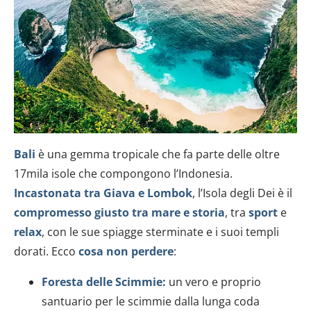
e imposta le tue preferenze nella
sezione dettagli
. Puoi
modificare o ritirare il tuo consenso in qualsiasi momento
dalla Dichiarazione sui cookie.
Utilizziamo i cookie per personalizzare contenuti ed
annunci, per fornire funzionalità dei social media e per
analizzare il nostro traffico. Condividiamo inoltre
informazioni sul modo in cui utilizzi il nostro sito con i
nostri partner che si occupano di analisi dei dati web,
Bali
è una gemma tropicale che fa parte delle oltre
pubblicità e social media, i quali potrebbero combinarle
17mila isole che compongono l’Indonesia.
con altre informazioni che hai fornito loro o che hanno
Incastonata tra Giava e Lombok
, l’Isola degli Dei è il
raccolto dal tuo utilizzo dei loro servizi.
compromesso giusto tra mare e storia
, tra
sport
e
relax
, con le sue spiagge sterminate e i suoi templi
dorati. Ecco
cosa non perdere
:
Foresta delle Scimmie:
un vero e proprio
santuario per le scimmie dalla lunga coda