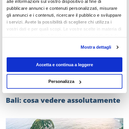
alle informazioni sul vostro dispositivo al fine di
pubblicare annunci e contenuti personalizzati, misurare
gli annunci e i contenuti, ricercare il pubblico e sviluppare
i servizi. Avete la possibilità di scegliere chi utilizza i
vostri dati e per quali scopi. Le vostre scelte in materia di
privacy sono applicabili solo su questa proprietà digitale
in cui avete effettuato le vostre scelte. È possibile
Mostra dettagli
modificare o revocare il proprio consenso in qualsiasi
momento dalla Dichiarazione sui cookie o facendo clic
sull'icona di attivazione della privacy.
Accetta e continua a leggere
Con il tuo consenso, vorremmo anche:
Personalizza
raccogliere informazioni sulla tua posizione
geografica, con un'approssimazione di qualche
Bali: cosa vedere assolutamente
metro,
Identificare il tuo dispositivo, scansionandolo
attivamente alla ricerca di caratteristiche specifiche
(impronte digitali).
Approfondisci come vengono elaborati i tuoi dati personali