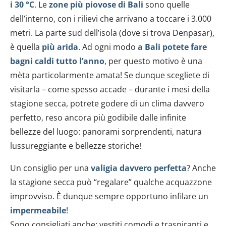
i 30 °C
. Le
zone più piovose di Bali
sono quelle
dell’interno, con i rilievi che arrivano a toccare i 3.000
metri. La parte sud dell’isola (dove si trova Denpasar),
è quella
più arida
. Ad ogni modo
a Bali potete fare
bagni caldi tutto l’anno
, per questo motivo è una
mèta particolarmente amata! Se dunque scegliete di
visitarla – come spesso accade – durante i mesi della
stagione secca, potrete godere di un clima davvero
perfetto, reso ancora più godibile dalle infinite
bellezze del luogo: panorami sorprendenti, natura
lussureggiante e bellezze storiche!
Un consiglio per una
valigia davvero perfetta
? Anche
la stagione secca può “regalare” qualche acquazzone
improvviso. È dunque sempre opportuno infilare un
impermeabile
!
Sono consigliati anche: vestiti comodi e traspiranti e