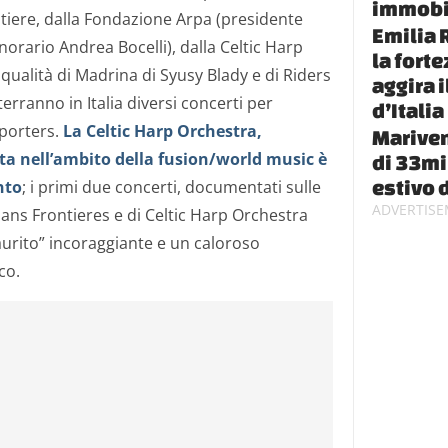
immobi
tiere, dalla Fondazione Arpa (presidente
Emilia 
norario Andrea Bocelli), dalla Celtic Harp
la fort
 qualità di Madrina di Syusy Blady e di Riders
aggira 
terranno in Italia diversi concerti per
d’Italia
porters.
La Celtic Harp Orchestra,
Mariven
a nell’ambito della fusion/world music è
di 33mil
estivo 
nto
; i primi due concerti, documentati sulle
ans Frontieres e di Celtic Harp Orchestra
urito” incoraggiante e un caloroso
co.