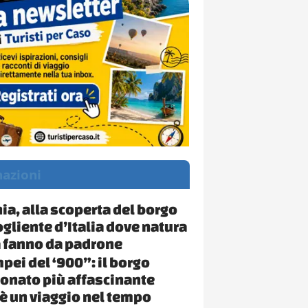
nazioni
a, alla scoperta del borgo
ogliente d’Italia dove natura
la fanno da padrone
pei del ‘900”: il borgo
nato più affascinante
a è un viaggio nel tempo