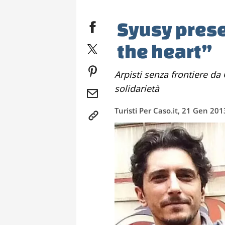
Syusy prese
the heart”
Arpisti senza frontiere da Como a Chennai tra musica e
solidarietà
Turisti Per Caso.it, 21 Gen 201