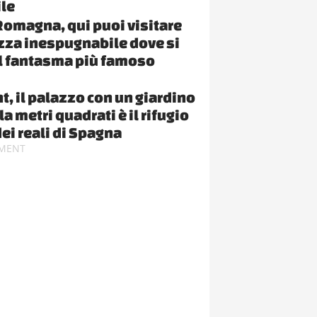
le
Romagna, qui puoi visitare
ezza inespugnabile dove si
il fantasma più famoso
t, il palazzo con un giardino
a metri quadrati è il rifugio
dei reali di Spagna