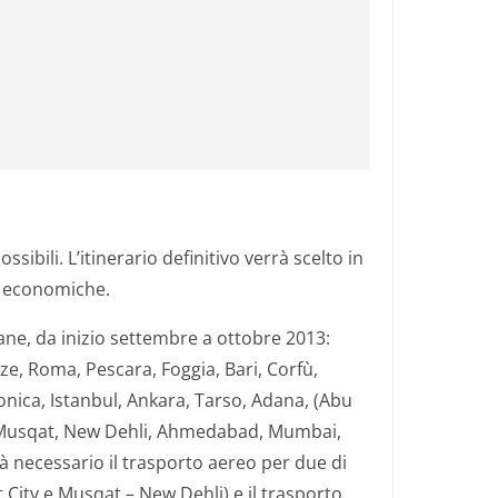
ssibili. L’itinerario definitivo verrà scelto in
d economiche.
ane, da inizio settembre a ottobre 2013:
e, Roma, Pescara, Foggia, Bari, Corfù,
lonica, Istanbul, Ankara, Tarso, Adana, (Abu
, Musqat, New Dehli, Ahmedabad, Mumbai,
à necessario il trasporto aereo per due di
 City e Musqat – New Dehli) e il trasporto