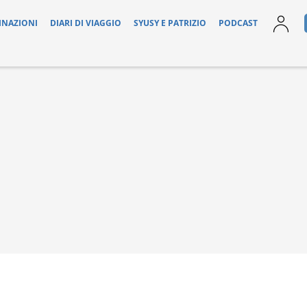
INAZIONI
DIARI DI VIAGGIO
SYUSY E PATRIZIO
PODCAST