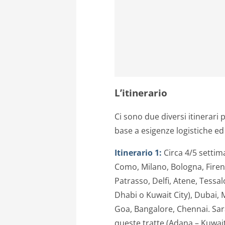
L’itinerario
Ci sono due diversi itinerari po
base a esigenze logistiche e
Itinerario 1:
Circa 4/5 settim
Como, Milano, Bologna, Firenz
Patrasso, Delfi, Atene, Tessa
Dhabi o Kuwait City), Dubai
Goa, Bangalore, Chennai. Sar
queste tratte (Adana – Kuwait