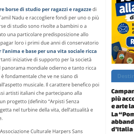
re borse di studio per ragazzi e ragazze
di
Tamil Nadu e raccogliere fondi per uno o più
rse di studio sono rivolte a bambini o a
to una particolare predisposizione allo
i pagar loro i primi due anni di conservatorio
 l’anima e base per una vita sociale ricca
tanti iniziative di supporto per la società
l panorama mondiale odierno e tanto ricca
Desti
, è fondamentale che ve ne siano di
ll’aspetto musicale. Il carattere benefico poi
Campani
si artisti italiani che partecipano alla
più acc
 un progetto (definito “Arpisti Senza
e arte 
getta nel turbine della vita, dell’attualità e
La “Pom
e.
abbando
d’Itali
l’Associazione Culturale Harpers Sans