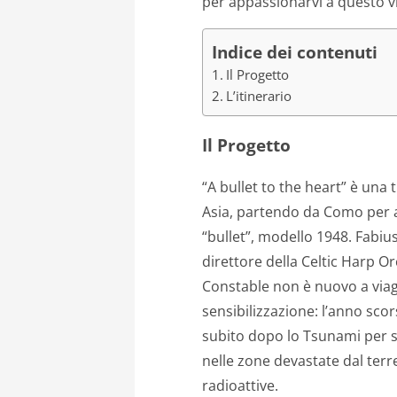
per appassionarvi a questo 
Indice dei contenuti
Il Progetto
L’itinerario
Il Progetto
“A bullet to the heart” è una
Asia, partendo da Como per a
“bullet”, modello 1948. Fabiu
direttore della Celtic Harp Or
Constable non è nuovo a viagg
sensibilizzazione: l’anno sco
subito dopo lo Tsunami per s
nelle zone devastate dal ter
radioattive.