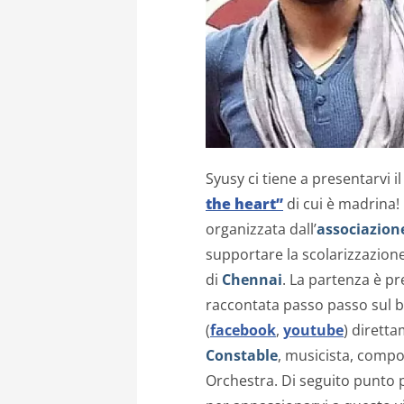
Syusy ci tiene a presentarvi i
the heart”
di cui è madrina! 
organizzata dall’
associazione
supportare la scolarizzazion
di
Chennai
. La partenza è pr
raccontata passo passo sul blo
(
facebook
,
youtube
) diretta
Constable
, musicista, compos
Orchestra. Di seguito punto 