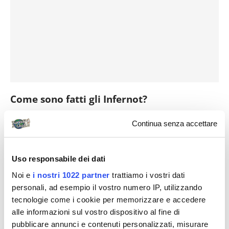
Come sono fatti gli Infernot?
Un singolo Infernot è un
piccolo capolavoro di
Continua senza accettare
architettura popolare
: l’ingresso, spesso
caratterizzato da una porta in legno, conduce a una
Uso responsabile dei dati
scala
che scende sotto terra, in una o più stanze
Noi e
i nostri 1022 partner
trattiamo i vostri dati
scavate nella roccia. L’interno, con le sue
nicchie
e i
personali, ad esempio il vostro numero IP, utilizzando
suoi
corridoi
, mantiene una temperatura e
tecnologie come i cookie per memorizzare e accedere
un’umidità costanti, ideali per la conservazione del
alle informazioni sul vostro dispositivo al fine di
vino. Le
pareti in tufo
, la penombra e il silenzio
pubblicare annunci e contenuti personalizzati, misurare