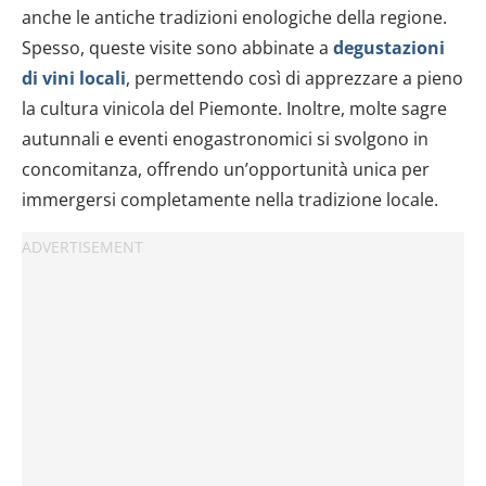
modificare o ritirare il tuo consenso in qualsiasi momento
anche le antiche tradizioni enologiche della regione.
dalla Dichiarazione sui cookie.
Spesso, queste visite sono abbinate a
degustazioni
di vini locali
, permettendo così di apprezzare a pieno
Utilizziamo i cookie per personalizzare contenuti ed
la cultura vinicola del Piemonte. Inoltre, molte sagre
annunci, per fornire funzionalità dei social media e per
analizzare il nostro traffico. Condividiamo inoltre
autunnali e eventi enogastronomici si svolgono in
informazioni sul modo in cui utilizzi il nostro sito con i
concomitanza, offrendo un’opportunità unica per
nostri partner che si occupano di analisi dei dati web,
immergersi completamente nella tradizione locale.
pubblicità e social media, i quali potrebbero combinarle
con altre informazioni che hai fornito loro o che hanno
raccolto dal tuo utilizzo dei loro servizi.